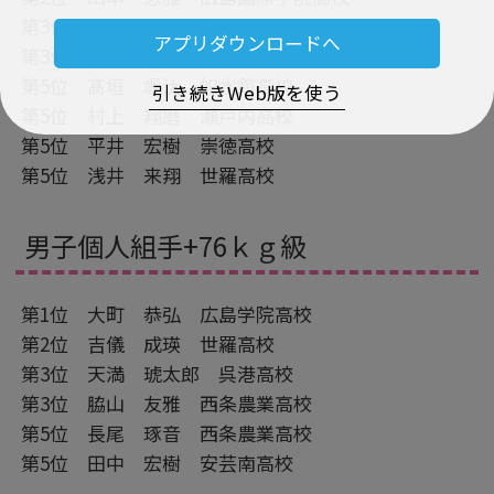
第3位 北 颯真 西条農業高校
アプリダウンロードへ
第3位 木村 星砂 瀬戸内高校
第5位 髙垣 颯汰 如水館高校
引き続きWeb版を使う
第5位 村上 翔磨 瀬戸内高校
第5位 平井 宏樹 崇徳高校
第5位 浅井 来翔 世羅高校
男子個人組手+76ｋｇ級
第1位 大町 恭弘 広島学院高校
第2位 吉儀 成瑛 世羅高校
第3位 天満 琥太郎 呉港高校
第3位 脇山 友雅 西条農業高校
第5位 長尾 琢音 西条農業高校
第5位 田中 宏樹 安芸南高校