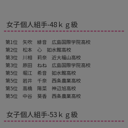
女子個人組手-48ｋｇ級
第1位 矢吹 緋音 広島国際学院高校
第2位 松本 心 如水館高校
第3位 川相 莉奈 近大福山高校
第3位 原田 ねね 広島国際学院高校
第5位 堀江 希音 如水館高校
第5位 岩井 千奈 西条農業高校
第5位 高橋 陽菜 神辺旭高校
第5位 中谷 葵香 西条農業高校
女子個人組手-53ｋｇ級