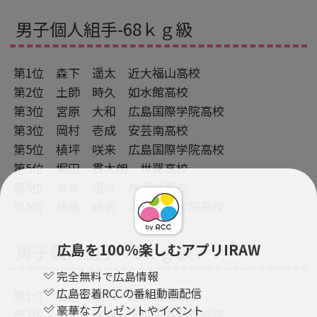
男子個人組手-68ｋｇ級
第1位 森下 遥太 近大福山高校
第2位 土師 時久 如水館高校
第3位 宮原 大和 広島国際学院高校
第3位 岡村 壱成 安芸南高校
第5位 槙坪 咲来 広島国際学院高校
第5位 堀田 貫太朗 世羅高校
第5位 有永 迅哉 神辺旭高校
第5位 福島 稀壱 広島国際学院高校
広島を100％楽しむアプリIRAW
男子個人組手-76ｋｇ級
完全無料で広島情報
広島密着RCCの番組動画配信
第1位 金藤 琉希 近大福山高校
豪華なプレゼントやイベント
第2位 山本 悠雅 広島国際学院高校