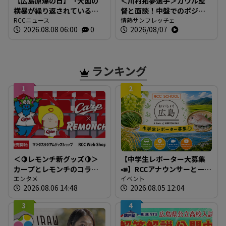
【広島原爆の日】「大国の
＜川村拓夢選手＞ガウル監
横暴が繰り返されている」
督と面談！中盤でのポジシ
広島市・松井市長 世界の
RCCニュース
ョン争いに本気で挑む【情
情熱サンフレッチェ
2026.08.08 06:00
0
2026/08/07
為政者に核兵器廃絶への取
熱サンフレッチェ】
り組み求める 【平和宣言
全文】
ランキング
1
2
＜🍋レモンチ新グッズ🍋＞
【中学生レポーター大募集
カープとレモンチのコラボ
📣】RCCアナウンサーと一緒
グッズが登場！
エンタメ
に「広島の食」の現場を取
イベント
2026.08.06 14:48
2026.08.05 12:04
材しよう！
3
4