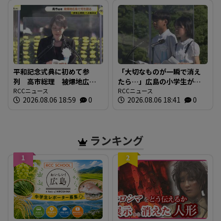
平和記念式典に初めて参
「大切なものが一瞬で消え
列 高市総理 被爆地広島
たら…」広島の小学生が語
で何を語る 「非核三原
RCCニュース
る「平和への誓い」【被爆
RCCニュース
2026.08.06 18:59
0
2026.08.06 18:41
0
則」への言及は
81年】
ランキング
1
2