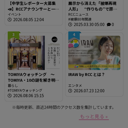
【中学生レポーター大募集
展示から消えた「被爆再現
📣】RCCアナウンサーと一緒
人形」 “作りもの”で原爆
に「広島の食」の現場を取
イベント
を伝えるとは 現代アート
RCCニュース
2026.08.05 12:04
被爆80年関連
材しよう！
作家が調査研究 人形の持
2025.03.30 05:00
0
つ “力” と “危うさ”
3
4
TOMIYAウォッチング ～
IRAW by RCC とは？
TOMIYA・10の謎を解き明か
す～ 謎03 「なぜTOMIYAは
暮らし
エンタメ
TOMIYAウォッチング
2026.07.23 12:00
約1世紀も宝飾・時計業界で
2026.08.06 15:15
生き抜いてこられたの
か？」
※毎時更新、直近24時間のアクセス数を集計しています。
もっと見る »