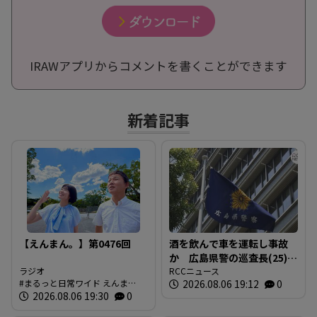
IRAWアプリからコメントを書くことができます
新着記事
【えんまん。】第0476回
酒を飲んで車を運転し事故
か 広島県警の巡査長(25)を
ラジオ
懲戒免職 事故の1時間半前
RCCニュース
まるっと日常ワイド えんま
2026.08.06 19:12
0
に“飲食店で飲酒” 基準値
ん。 放送内容
2026.08.06 19:30
0
の5倍のアルコール検知