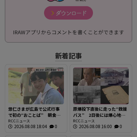
IRAWアプリからコメントを書くことができます
新着記事
悠仁さまが広島で公式行事
原爆投下直後に走った“救援
で初の“おことば” 朝食作
バス” 2日後には爆心地至
りや丸太切りも 福山市で
RCCニュース
近に路線バスも 戦時下か
RCCニュース
2026.08.08 18:04
0
2026.08.08 16:00
0
は博物館を視察
ら復興まで支えた“バスの歴
史”を探る 広島