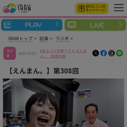
IRAWトップ
記事
ラジオ
まるっと日常ワイド えんま
ラジ
2025.10.07
オ
ん。 放送内容
【えんまん。】第308回