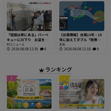
「宿題は家にある」バーベ
【台風情報】台風13号・15
キューに川下り お盆をふ
号に加えてダブル「熱帯低
るさとで 帰省ラッシュピ
RCCニュース
気圧」発生へ 15号はお盆
天気
2026.08.08 12:35
0
2026.08.08 12:18
0
ークで新幹線の下りはほぼ
に日本直撃か ※18日まで
満席 JR広島駅も大きな荷
の雨・風シミュレーショ
物を持った人たちで混雑
ン 【8日正午現在】
広島
ランキング
1
2