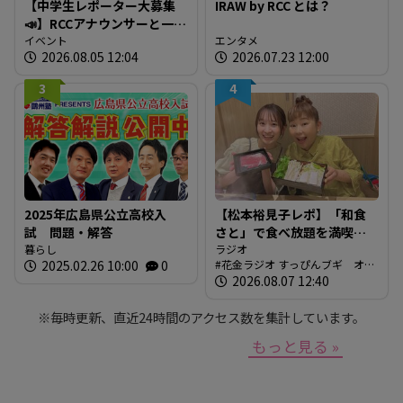
【中学生レポーター大募集
IRAW by RCC とは？
📣】RCCアナウンサーと一緒
に「広島の食」の現場を取
イベント
エンタメ
2026.08.05 12:04
2026.07.23 12:00
材しよう！
3
4
2025年広島県公立高校入
【松本裕見子レポ】「和食
試 問題・解答
さと」で食べ放題を満喫！
暮らし
「さとしゃぶ」を体験！！
ラジオ
2025.02.26 10:00
0
花金ラジオ すっぴんブギ オン
（RCCラジオ「花金ラジオ
エア情報
2026.08.07 12:40
すっぴんブギ」企画）
※毎時更新、直近24時間のアクセス数を集計しています。
もっと見る »