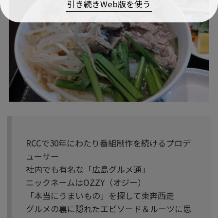
引き続きWeb版を使う
RCCで30年にわたり番組制作を続けるプロデ
ューサー
社内でも有名な「広島グルメ通」
ニックネームはOZZY（オジー）
「本当にうまいもの」を探して東奔西走
グルメの裏に隠れたエピソード＆ルーツに思