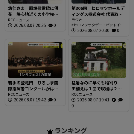
悠仁さま 原爆慰霊碑に供
第306回 ヒロマツホールデ
花 爆心地近くの小学校も
ィングス株式会社 代表取締
訪問 「被爆体験を若い世
RCCニュース
役社長 槙本良二さん 前編
ラジオ
2026.08.07 20:35
0
ヒロマツサタデー・ピットイン
代に繋いでいくことが大
【ヒロマツ サタデー・ピッ
ブログ
2026.08.07 20:30
0
切」広島
トイン】
若手の登竜門 ひろしま国
猛暑なのに早くも稲刈り
際指揮者コンクールがはじ
田植えは１回で収穫は２
まる 表現力や指揮の技術
RCCニュース
回 コメの再生二期作の成
RCCニュース
2026.08.07 19:42
0
2026.08.07 19:41
を競う 広島市
果は 広島県尾道市
0
ランキング