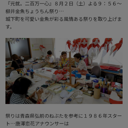
『元就。二百万一心』８月２日（土）よる９：５６～
柳井金魚ちょうちん祭り…
城下町を可愛い金魚が彩る風情ある祭りを取り上げま
す。
祭りは青森県弘前のねぶたを参考に１９８６年スター
ト…唐澤恋花アナウンサーは