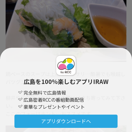
鶏ベースのスープは上品でアッサリ…酷暑でも喉越し
広島を100％楽しむアプリIRAW
バツグンです。
完全無料で広島情報
柳井や田布施にお出かけの際には立ち寄ってみて下さ
広島密着RCCの番組動画配信
い。
豪華なプレゼントやイベント
ここのフォーはホント…おススメです。
アプリダウンロードへ