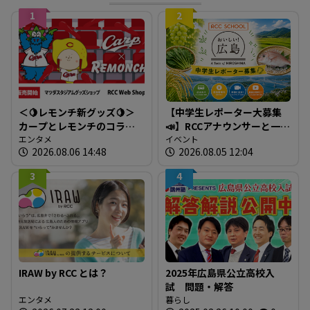
1
2
＜🍋レモンチ新グッズ🍋＞
【中学生レポーター大募集
カープとレモンチのコラボ
📣】RCCアナウンサーと一緒
グッズが登場！
エンタメ
に「広島の食」の現場を取
イベント
2026.08.06 14:48
2026.08.05 12:04
材しよう！
3
4
IRAW by RCC とは？
2025年広島県公立高校入
試 問題・解答
エンタメ
暮らし