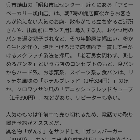
呉市焼山の「昭和市民センター」近くにある「アミー
ベーカリー焼山店」は、朝7時の開店直後からお客さ
んが絶えない人気のお店。散歩がてら立ち寄るご近所
さんや、出勤前にランチ用に購入する人、おやつ用の
パンを選ぶ親子づれなど、その年齢層は幅広い。粉か
ら生地を作り、焼き上げるまで店舗内で一貫して手が
けるスクラッチ製法を採用。「老若男女問わず、楽し
めるパンを」というお店のコンセプトのもと、食パン
からハード系、お惣菜系、スイーツ系ま食パンは、リ
ッチな風味の「ホテルブレッド（1斤324円）」のほ
か、クロワッサン風の「デニッシュブレッドキューブ
（1斤390円）」などがあり、リピーターも多い。
人気のものは午前中で売り切れるため、電話での取り
置き予約がオススメだ。
呉名物「がんす」をサンドした「ガンスバーガー
（410円）」など、ご当地食材を使用したお惣菜パン