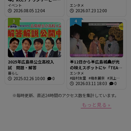
に「広島の食」の現場を取
イベント
エンタメ
2026.08.05 12:04
2026.07.23 12:00
材しよう！
3
4
2025年広島県公立高校入
🌟12日から🌟広島城🏯が光
試 問題・解答
の映えスポットに✨「TEAM
暮らし
SHIRO」始動
エンタメ
2025.02.26 10:00
0
田村友里
楠本麗奈
渕上沙
❗【BUTSUBUTSU2】
紀
2026.03.11 18:03
新本穂乃佳
イマナマ
0
渕
上沙紀のBUTSUBUTSU
※毎時更新、直近24時間のアクセス数を集計しています。
もっと見る »