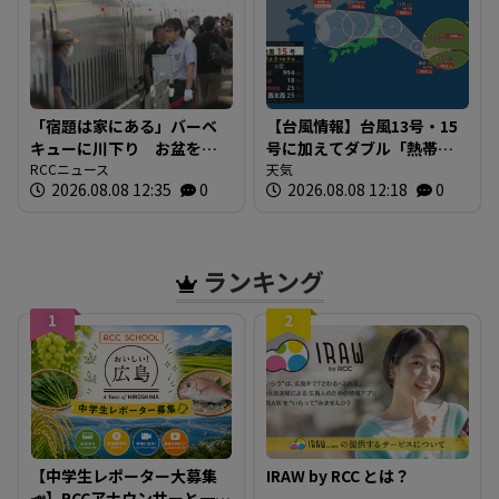
「宿題は家にある」バーベ
【台風情報】台風13号・15
キューに川下り お盆をふ
号に加えてダブル「熱帯低
るさとで 帰省ラッシュピ
RCCニュース
気圧」発生へ 15号はお盆
天気
2026.08.08 12:35
0
2026.08.08 12:18
0
ークで新幹線の下りはほぼ
に日本直撃か ※18日まで
満席 JR広島駅も大きな荷
の雨・風シミュレーショ
物を持った人たちで混雑
ン 【8日正午現在】
広島
ランキング
1
2
【中学生レポーター大募集
IRAW by RCC とは？
📣】RCCアナウンサーと一緒