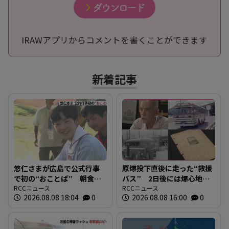
IRAWアプリからコメントを書くことができます
新着記事
悠仁さまが広島で公式行事
原爆投下直後に走った“救援
で初の“おことば” 朝食作
バス” 2日後には爆心地至
りや丸太切りも 福山市で
RCCニュース
近に路線バスも 戦時下か
RCCニュース
2026.08.08 18:04
0
2026.08.08 16:00
0
は博物館を視察
ら復興まで支えた“バスの歴
史”を探る 広島