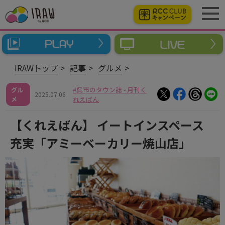
IRAWトップ
記事
グルメ
呉市のタウン誌 - 月刊く
グル
2025.07.06
メ
れえばん
【くれえばん】 イートインスペース
充実「アミーベーカリー焼山店」