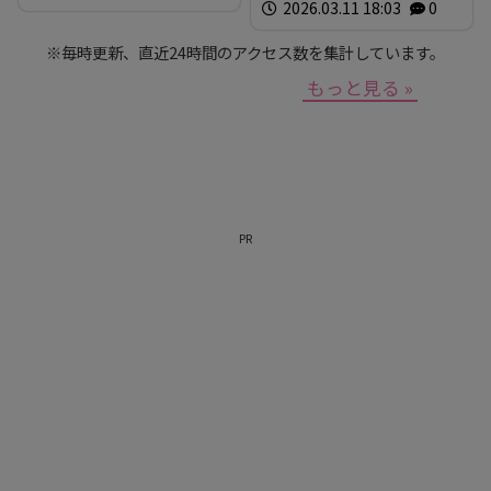
紀
2026.03.11 18:03
新本穂乃佳
イマナマ
0
渕
上沙紀のBUTSUBUTSU
※毎時更新、直近24時間のアクセス数を集計しています。
もっと見る »
PR