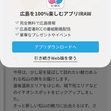
広島を100％楽しむアプリIRAW
完全無料で広島情報
広島密着RCCの番組動画配信
<特集>いいね、松山さんぽ
豪華なプレゼントやイベント
穏やかな瀬戸内海をフェリーに揺られ、呉港
アプリダウンロードへ
から約２時間の船旅で辿り着く愛媛県松山
引き続きWeb版を使う
市。
今号は、少し足を延ばして訪れたい魅力あふ
れる松山の旅をお届けします。
道後温泉エリアをはじめ、城下街エリアなど
のイチオシスポットをピックアップしまし
た。
きっと新しい松山の魅力に出会えるはず。さ