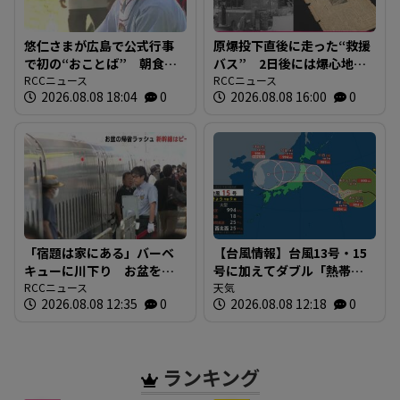
悠仁さまが広島で公式行事
原爆投下直後に走った“救援
で初の“おことば” 朝食作
バス” 2日後には爆心地至
りや丸太切りも 福山市で
RCCニュース
近に路線バスも 戦時下か
RCCニュース
2026.08.08 18:04
0
2026.08.08 16:00
0
は博物館を視察
ら復興まで支えた“バスの歴
史”を探る 広島
「宿題は家にある」バーベ
【台風情報】台風13号・15
キューに川下り お盆をふ
号に加えてダブル「熱帯低
るさとで 帰省ラッシュピ
RCCニュース
気圧」発生へ 15号はお盆
天気
2026.08.08 12:35
0
2026.08.08 12:18
0
ークで新幹線の下りはほぼ
に日本直撃か ※18日まで
満席 JR広島駅も大きな荷
の雨・風シミュレーショ
物を持った人たちで混雑
ン 【8日正午現在】
広島
ランキング