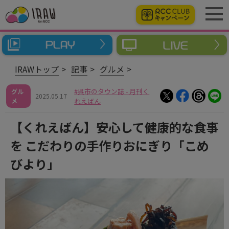
IRAWトップ
記事
グルメ
呉市のタウン誌 - 月刊く
グル
2025.05.17
メ
れえばん
【くれえばん】安心して健康的な食事
を こだわりの手作りおにぎり「こめ
びより」