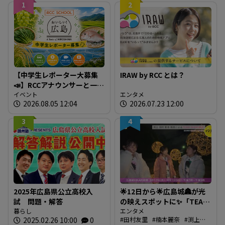
1
2
【中学生レポーター大募集
IRAW by RCC とは？
📣】RCCアナウンサーと一緒
に「広島の食」の現場を取
イベント
エンタメ
2026.08.05 12:04
2026.07.23 12:00
材しよう！
3
4
2025年広島県公立高校入
🌟12日から🌟広島城🏯が光
試 問題・解答
の映えスポットに✨「TEAM
暮らし
SHIRO」始動
エンタメ
2025.02.26 10:00
0
田村友里
楠本麗奈
渕上沙
❗【BUTSUBUTSU2】