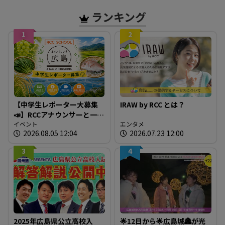
ランキング
1
2
【中学生レポーター大募集
IRAW by RCC とは？
📣】RCCアナウンサーと一緒
に「広島の食」の現場を取
イベント
エンタメ
2026.08.05 12:04
2026.07.23 12:00
材しよう！
3
4
2025年広島県公立高校入
🌟12日から🌟広島城🏯が光