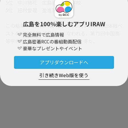
5位 中川結花 広島皆実高等学校
5位 田村愛理 盈進高等学校
広島を100％楽しむアプリIRAW
この結果、男女個人戦ベスト32の選手と男女団体戦ベ
スト4の学校が島根県でおこなわれる。第71回中国高
完全無料で広島情報
等学校剣道選手権大会への出場権を得た。
広島密着RCCの番組動画配信
豪華なプレゼントやイベント
PR
アプリダウンロードへ
引き続きWeb版を使う