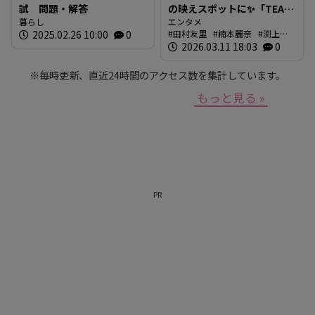
試 問題・解答
の映えスポットに✨「TEAM
暮らし
SHIRO」始動
エンタメ
2025.02.26 10:00
0
田村友里
楠本麗奈
渕上沙
❗【BUTSUBUTSU2】
紀
2026.03.11 18:03
新本穂乃佳
イマナマ
0
渕
上沙紀のBUTSUBUTSU
※毎時更新、直近24時間のアクセス数を集計しています。
もっと見る »
PR