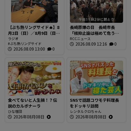
【ぶち熱リングサイド🔥】8
長崎原爆の日 長崎市長
月2日（日）／8月9日（日）
「核抑止論は極めて危う
放送内容
ラジオ
い」 広島でも原爆犠牲者
RCCニュース
ぶち熱リングサイド
2026.08.09 12:16
0
を慰霊
2026.08.09 13:00
0
食べてないと人生損！？伝
SNSで話題コワモテ料理長
説のカルボナーラ
をドッキリ訪問
ひな壇団
レンタルクロちゃん
2026年08月08日
2026年08月08日