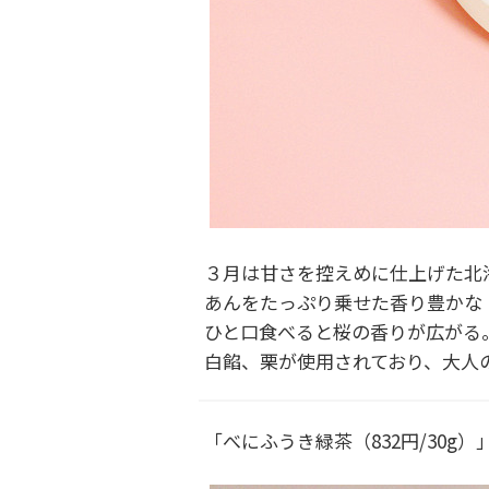
３月は甘さを控えめに仕上げた北海
あんをたっぷり乗せた香り豊かな「
ひと口食べると桜の香りが広がる
白餡、栗が使用されており、大人
「べにふうき緑茶（832円/30