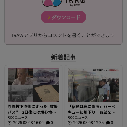
IRAWアプリからコメントを書くことができます
新着記事
原爆投下直後に走った“救援
「宿題は家にある」バーベ
バス” 2日後には爆心地至
キューに川下り お盆をふ
近に路線バスも 戦時下か
RCCニュース
るさとで 帰省ラッシュピ
RCCニュース
2026.08.08 16:00
0
2026.08.08 12:35
0
ら復興まで支えた“バスの歴
ークで新幹線の下りはほぼ