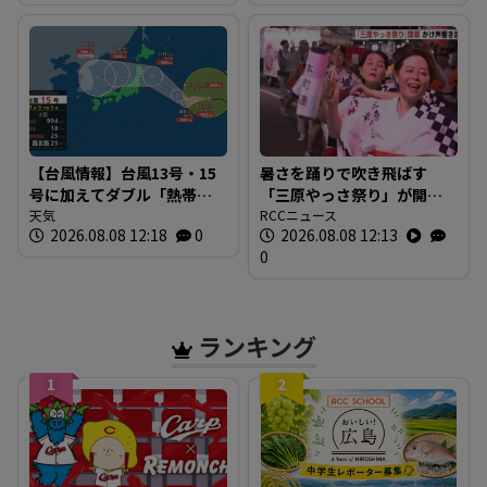
史”を探る 広島
満席 JR広島駅も大きな荷
物を持った人たちで混雑
広島
【台風情報】台風13号・15
暑さを踊りで吹き飛ばす
号に加えてダブル「熱帯低
「三原やっさ祭り」が開
気圧」発生へ 15号はお盆
天気
幕 元気なかけ声が響き渡
RCCニュース
2026.08.08 12:18
0
2026.08.08 12:13
に日本直撃か ※18日まで
り 広島・三原市
0
の雨・風シミュレーショ
ン 【8日正午現在】
ランキング
1
2