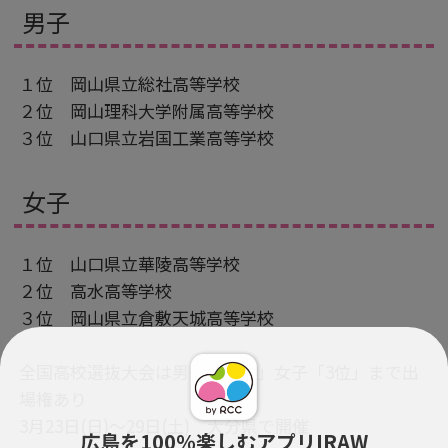
男子
１位 岡山県立総社高等学校
２位 岡山理科大学附属高等学校
３位 山口県立岩国工業高等学校
女子
１位 山口県立華陵高等学校
２位 高水高等学校
３位 岡山県立倉敷天城高等学校
全国高校選抜大会は男子「３位」女子「3位」まで出
場権あり
3月23日(日)～29日(土) 大分県で開催
広島を100％楽しむアプリIRAW