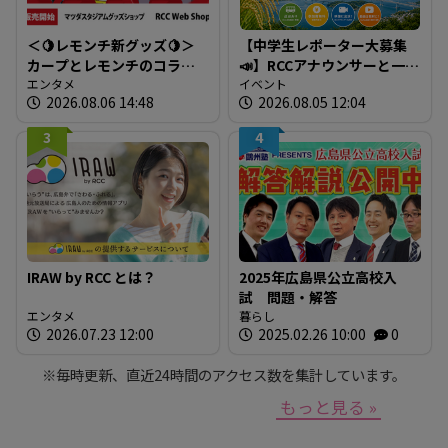
＜🍋レモンチ新グッズ🍋＞
【中学生レポーター大募集
カープとレモンチのコラボ
📣】RCCアナウンサーと一緒
グッズが登場！
エンタメ
に「広島の食」の現場を取
イベント
2026.08.06 14:48
2026.08.05 12:04
材しよう！
3
4
IRAW by RCC とは？
2025年広島県公立高校入
試 問題・解答
エンタメ
暮らし
2026.07.23 12:00
2025.02.26 10:00
0
※毎時更新、直近24時間のアクセス数を集計しています。
もっと見る »