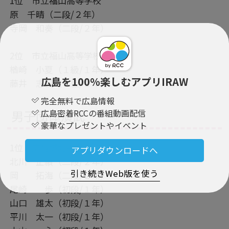
1位 市立福山高等学校
原 千晴（二段/２年）
寺岡 和奏（二段/２年）
2位 市立福山高等学校
楢崎 小夏（１級/１年）
広島を100％楽しむアプリIRAW
藤井 志帆（１級/１年）
完全無料で広島情報
広島密着RCCの番組動画配信
男子団体演武
豪華なプレゼントやイベント
1位 広島城北高等学校
アプリダウンロードへ
北川 正績（二段/２年）
引き続きWeb版を使う
岡 拓海（二段/２年）
尾崎 歩（初段/１年）
山口 雄太（初段/１年）
平川 太一（初段/１年）