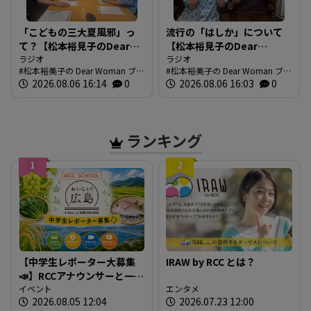
「こどもの三大夏風邪」っ
流行の「はしか」について
て？【松本裕見子のDear
【松本裕見子のDear
Woman】
ラジオ
Woman】
ラジオ
松本裕美子の Dear Woman ブロ
松本裕美子の Dear Woman ブロ
グ
2026.08.06 16:14
0
グ
2026.08.06 16:03
0
ランキング
1
2
【中学生レポーター大募集
IRAW by RCC とは？
📣】RCCアナウンサーと一緒
に「広島の食」の現場を取
イベント
エンタメ
2026.08.05 12:04
2026.07.23 12:00
材しよう！