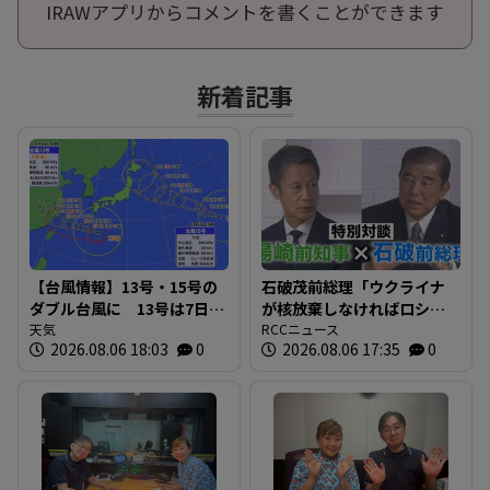
IRAWアプリからコメントを書くことができます
新着記事
【台風情報】13号・15号の
石破茂前総理「ウクライナ
ダブル台風に 13号は7日に
が核放棄しなければロシア
沖縄直撃へ ※17日までの
天気
侵攻しなかった」 湯崎前
RCCニュース
2026.08.06 18:03
0
2026.08.06 17:35
0
雨・風シミュレーション【6
県知事「核抑止は“フィクシ
日午後6時現在】
ョン”」 平和記念式典に去
年出席の2人が特別対談 広
島から考える“平和と安全保
障”とは