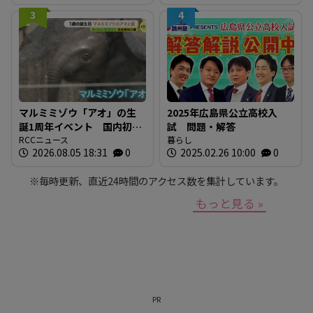
3
4
マルミミゾウ「アオ」の生
2025年広島県公立高校入
誕1周年イベント 国内初の
試 問題・解答
繁殖成功 全国のファンに
RCCニュース
暮らし
2026.08.05 18:31
0
2025.02.26 10:00
0
よる「思い出の一枚」も展
示 広島・安佐動物公園
※毎時更新、直近24時間のアクセス数を集計しています。
もっと見る »
PR