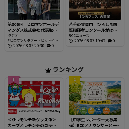
第306回 ヒロマツホールデ
若手の登竜門 ひろしま国
ィングス株式会社 代表取締
際指揮者コンクールがはじ
役社長 槙本良二さん 前編
ラジオ
まる 表現力や指揮の技術
RCCニュース
ヒロマツサタデー・ピットイン
2026.08.07 19:42
0
【ヒロマツ サタデー・ピッ
を競う 広島市
ブログ
2026.08.07 20:30
0
トイン】
ランキング
1
2
＜🍋レモンチ新グッズ🍋＞
【中学生レポーター大募集
カープとレモンチのコラボ
📣】RCCアナウンサーと一緒