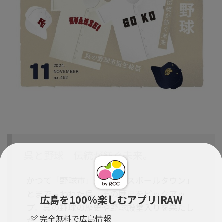
呉と野球 伝統が紡ぐ未来。
かつて「野球市」や「ベースボールタウン」
とまで言われた呉。その歴史をピックアッ
広島を100％楽しむアプリIRAW
プ。呉の野球の歴史や野球殿堂入りを果たし
完全無料で広島情報
た