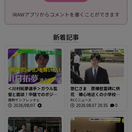
IRAWアプリからコメントを書くことができます
新着記事
＜川村拓夢選手＞ガウル監
悠仁さま 原爆慰霊碑に供
督と面談！中盤でのポジシ
花 爆心地近くの小学校も
ョン争いに本気で挑む【情
情熱サンフレッチェ
訪問 「被爆体験を若い世
RCCニュース
2026/08/07
2026.08.07 20:35
0
熱サンフレッチェ】
代に繋いでいくことが大
切」広島