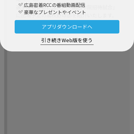
広島密着RCCの番組動画配信
選手達の奇跡に加え、「関西学院招待試合」
豪華なプレゼントやイベント
に出場予定の高校野球部を紹介いたします。
アプリダウンロードへ
引き続きWeb版を使う