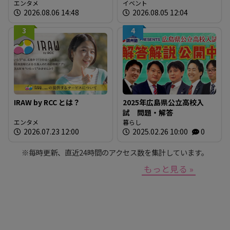
グッズが登場！
エンタメ
に「広島の食」の現場を取
イベント
2026.08.06 14:48
2026.08.05 12:04
材しよう！
3
4
IRAW by RCC とは？
2025年広島県公立高校入
試 問題・解答
エンタメ
暮らし
2026.07.23 12:00
2025.02.26 10:00
0
※毎時更新、直近24時間のアクセス数を集計しています。
もっと見る »