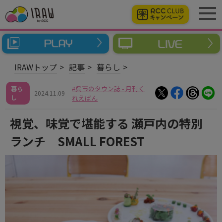
IRAWトップ
記事
暮らし
呉市のタウン誌 - 月刊く
暮ら
2024.11.09
し
れえばん
視覚、味覚で堪能する 瀬戸内の特別
ランチ SMALL FOREST