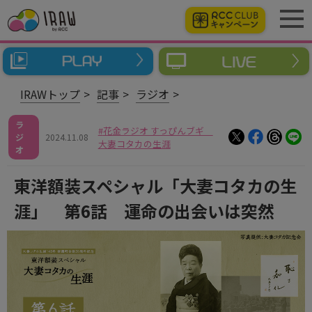
IRAWトップ
記事
ラジオ
ラ
花金ラジオ すっぴんブギ
ジ
2024.11.08
大妻コタカの生涯
オ
東洋額装スペシャル「大妻コタカの生
涯」 第6話 運命の出会いは突然