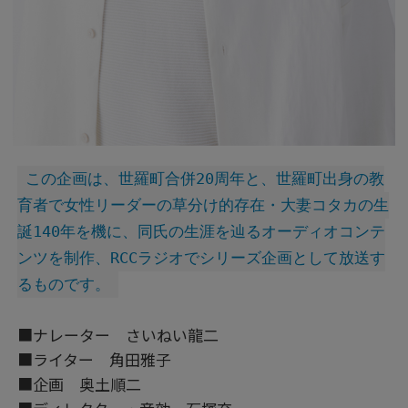
この企画は、世羅町合併20周年と、世羅町出身の教
育者で女性リーダーの草分け的存在・大妻コタカの生
誕140年を機に、同氏の生涯を辿るオーディオコンテ
ンツを制作、RCCラジオでシリーズ企画として放送す
るものです。
■ナレーター さいねい龍二
■ライター 角田雅子
■企画 奥土順二