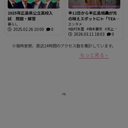
2025年広島県公立高校入
🌟12日から🌟広島城🏯が光
試 問題・解答
の映えスポットに✨「TEAM
暮らし
SHIRO」始動
エンタメ
2025.02.26 10:00
0
田村友里
楠本麗奈
渕上沙
❗【BUTSUBUTSU2】
紀
2026.03.11 18:03
新本穂乃佳
イマナマ
0
渕
上沙紀のBUTSUBUTSU
※毎時更新、直近24時間のアクセス数を集計しています。
もっと見る »
PR