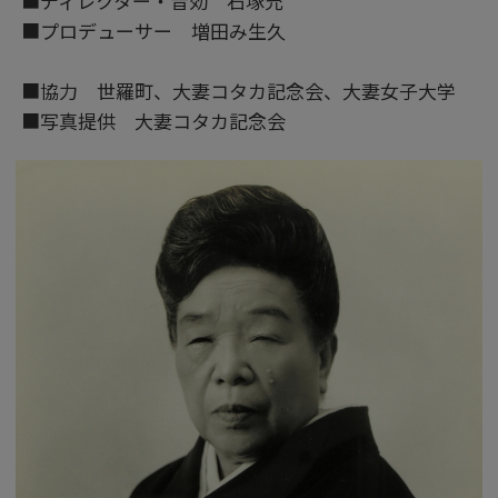
■ディレクター・音効 石塚充
■プロデューサー 増田み生久
■協力 世羅町、大妻コタカ記念会、大妻女子大学
■写真提供 大妻コタカ記念会