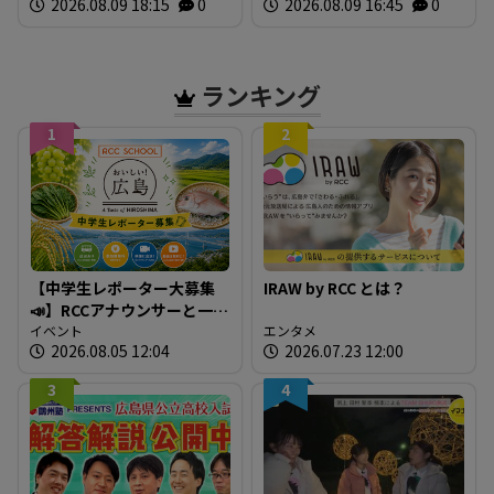
2026.08.09 18:15
0
2026.08.09 16:45
0
ランキング
1
2
【中学生レポーター大募集
IRAW by RCC とは？
📣】RCCアナウンサーと一緒
に「広島の食」の現場を取
イベント
エンタメ
2026.08.05 12:04
2026.07.23 12:00
材しよう！
3
4