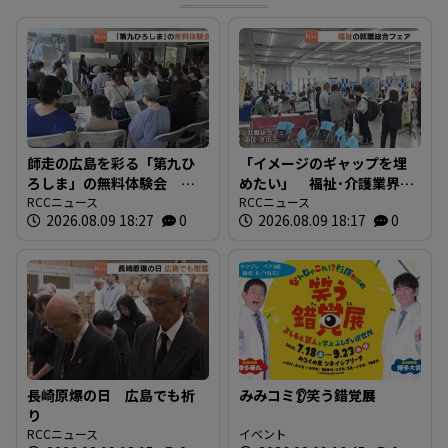
師走の広島を彩る「第九ひ
「イメージのギャップを埋
ろしま」の無料体験会 指
めたい」 福祉･介護業界と
揮者に沼尻竜典さん迎え
RCCニュース
求職者つなぐ 福祉の就職
RCCニュース
2026.08.09 18:27
0
2026.08.09 18:17
0
今年は12月20日に開催
総合フェア 広島
長崎原爆の日 広島でも祈
みみコミ👂笑う錯覚展
り
RCCニュース
イベント