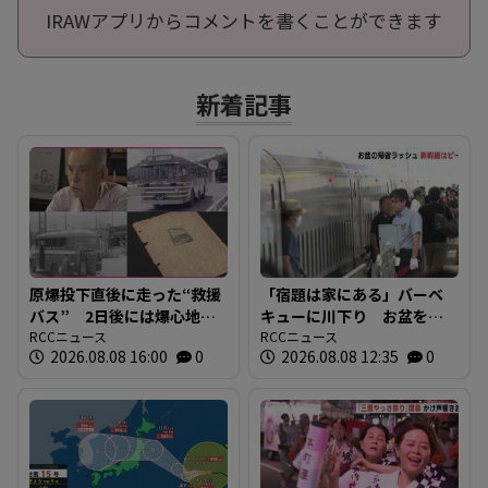
IRAWアプリからコメントを書くことができます
新着記事
原爆投下直後に走った“救援
「宿題は家にある」バーベ
バス” 2日後には爆心地至
キューに川下り お盆をふ
近に路線バスも 戦時下か
RCCニュース
るさとで 帰省ラッシュピ
RCCニュース
2026.08.08 16:00
0
2026.08.08 12:35
0
ら復興まで支えた“バスの歴
ークで新幹線の下りはほぼ
史”を探る 広島
満席 JR広島駅も大きな荷
物を持った人たちで混雑
広島