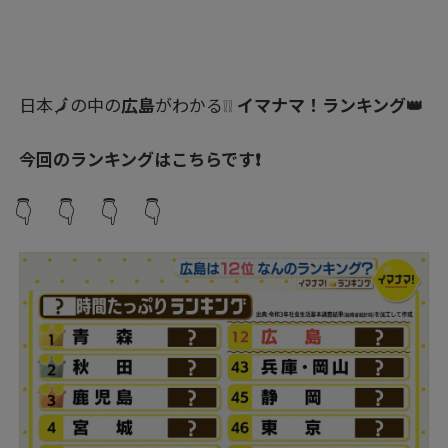
日本🗾の中の
広島
がわかる❕❕
イマナマ！ランキング👑
今回のランキングはこちらです❗
👇 👇 👇 👇