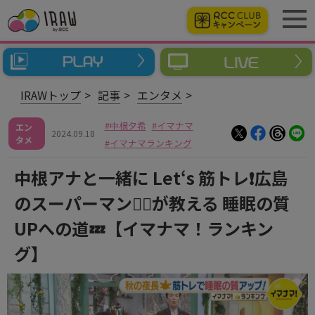
IRAWトップ
記事
エンタメ
中根夕希
イマナマ
エン
2024.09.18
タメ
イマナマランキング
中根アナと一緒に Let‘s 筋トレ❗広島
のスーパーマン🦸‍♂️が教える 睡眠の質
UPへの道💤【イマナマ！ランキン
グ】