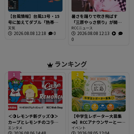
【台風情報】台風13号・15
暑さを踊りで吹き飛ばす
号に加えてダブル「熱帯低
「三原やっさ祭り」が開
気圧」発生へ 15号はお盆
天気
幕 元気なかけ声が響き渡
RCCニュース
2026.08.08 12:18
0
2026.08.08 12:13
に日本直撃か ※18日まで
り 広島・三原市
0
の雨・風シミュレーショ
ン 【8日正午現在】
ランキング
1
2
＜🍋レモンチ新グッズ🍋＞
【中学生レポーター大募集
カープとレモンチのコラボ
📣】RCCアナウンサーと一緒
グッズが登場！
エンタメ
に「広島の食」の現場を取
イベント
2026.08.06 14:48
2026.08.05 12:04