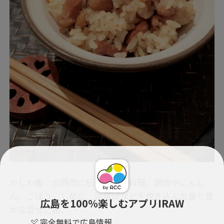
かしわ飯：加西市に伝わる郷土料理。鶏肉やにんじ
ん、ごぼう、しめじ、油揚げなどを炊き込んだ香り豊
広島を100％楽しむアプリIRAW
かな混ぜご飯。
完全無料で広島情報