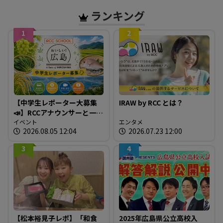
広島
ランキング
1
2
【中学生レポーター大募集
IRAW by RCC とは？
📣】RCCアナウンサーと一緒
に「広島の食」の現場を取
イベント
エンタメ
2026.08.05 12:04
2026.07.23 12:00
材しよう！
3
4
【松本裕見子レポ】「和食
2025年広島県公立高校入