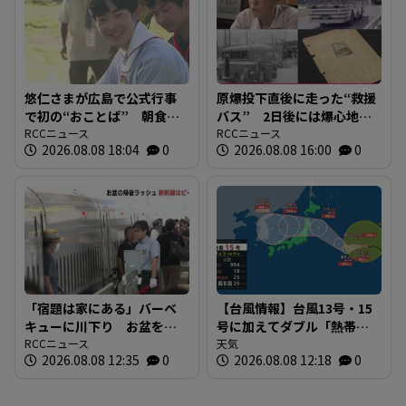
悠仁さまが広島で公式行事
原爆投下直後に走った“救援
で初の“おことば” 朝食作
バス” 2日後には爆心地至
りや丸太切りも 福山市で
RCCニュース
近に路線バスも 戦時下か
RCCニュース
2026.08.08 18:04
0
2026.08.08 16:00
0
は博物館を視察
ら復興まで支えた“バスの歴
史”を探る 広島
「宿題は家にある」バーベ
【台風情報】台風13号・15
キューに川下り お盆をふ
号に加えてダブル「熱帯低
るさとで 帰省ラッシュピ
RCCニュース
気圧」発生へ 15号はお盆
天気
2026.08.08 12:35
0
2026.08.08 12:18
0
ークで新幹線の下りはほぼ
に日本直撃か ※18日まで
満席 JR広島駅も大きな荷
の雨・風シミュレーショ
物を持った人たちで混雑
ン 【8日正午現在】