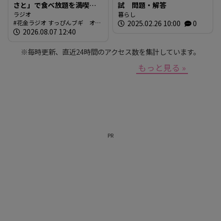
さと」で食べ放題を満喫！
試 問題・解答
「さとしゃぶ」を体験！！
ラジオ
暮らし
花金ラジオ すっぴんブギ オン
2025.02.26 10:00
0
（RCCラジオ「花金ラジオ
エア情報
2026.08.07 12:40
すっぴんブギ」企画）
※毎時更新、直近24時間のアクセス数を集計しています。
もっと見る »
PR