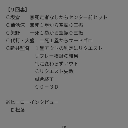
【９回裏】
Ｃ坂倉 無死走者なしからセンター前ヒット
Ｃ菊池涼 無死１塁から空振り三振
Ｃ矢野 一死１塁から空振り三振
Ｃ代打・大盛 二死１塁からサードゴロ
Ｃ新井監督 １塁アウトの判定にリクエスト
リプレー検証の結果
判定変わらずアウト
Ｃリクエスト失敗
試合終了
Ｃ０－３Ｄ
※ヒーローインタビュー
Ｄ松葉
PR