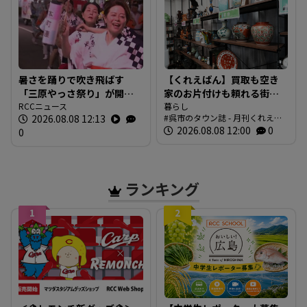
広島
暑さを踊りで吹き飛ばす
【くれえばん】買取も空き
「三原やっさ祭り」が開
家のお片付けも頼れる街の
幕 元気なかけ声が響き渡
RCCニュース
便利なお店「くれリサイク
暮らし
2026.08.08 12:13
呉市のタウン誌 - 月刊くれえば
り 広島・三原市
ルショップ 環（めぐる）」
ん
2026.08.08 12:00
0
0
ランキング
1
2