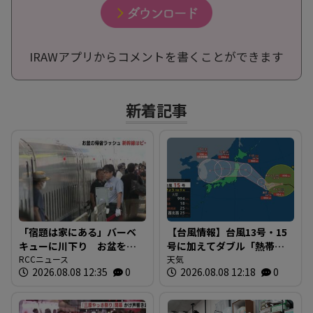
IRAWアプリからコメントを書くことができます
新着記事
「宿題は家にある」バーベ
【台風情報】台風13号・15
キューに川下り お盆をふ
号に加えてダブル「熱帯低
るさとで 帰省ラッシュピ
RCCニュース
気圧」発生へ 15号はお盆
天気
2026.08.08 12:35
0
2026.08.08 12:18
0
ークで新幹線の下りはほぼ
に日本直撃か ※18日まで
満席 JR広島駅も大きな荷
の雨・風シミュレーショ
物を持った人たちで混雑
ン 【8日正午現在】