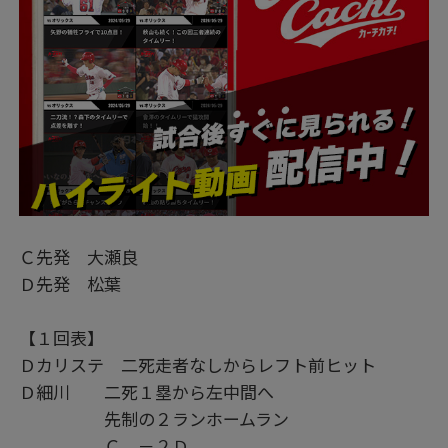
Ｃ先発 大瀬良
Ｄ先発 松葉
【１回表】
Ｄカリステ 二死走者なしからレフト前ヒット
Ｄ細川 二死１塁から左中間へ
先制の２ランホームラン
Ｃ －２Ｄ