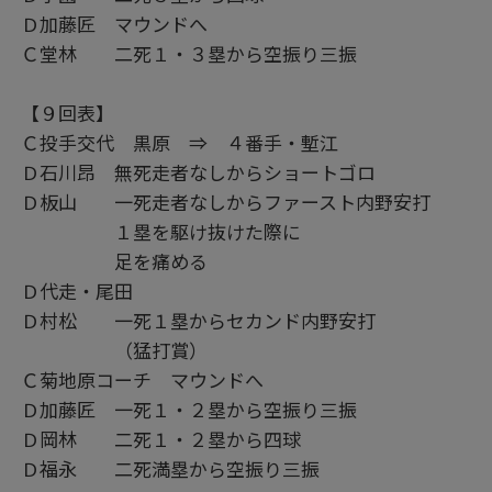
Ｄ加藤匠 マウンドへ
Ｃ堂林 二死１・３塁から空振り三振
【９回表】
Ｃ投手交代 黒原 ⇒ ４番手・塹江
Ｄ石川昂 無死走者なしからショートゴロ
Ｄ板山 一死走者なしからファースト内野安打
１塁を駆け抜けた際に
足を痛める
Ｄ代走・尾田
Ｄ村松 一死１塁からセカンド内野安打
（猛打賞）
Ｃ菊地原コーチ マウンドへ
Ｄ加藤匠 一死１・２塁から空振り三振
Ｄ岡林 二死１・２塁から四球
Ｄ福永 二死満塁から空振り三振