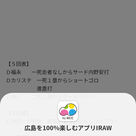
【５回表】
Ｄ福永 一死走者なしからサード内野安打
Ｄカリステ 一死１塁からショートゴロ
進塁打
Ｄ細川 二死２塁からサードライナー
【５回裏】
Ｃ代打・中村奨 無死走者なしからレフトフライ
広島を100％楽しむアプリIRAW