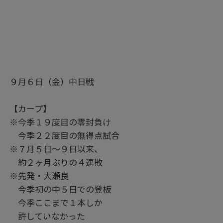
９月６日（金）中日戦
【カープ】
※今季１９度目の零封負け
今季２２度目の無得点試合
※７月５日～９日以来、
約２ヶ月ぶりの４連敗
※先発・大瀬良
今季初の中５日での登板
今季ここまで１本しか
許していなかった