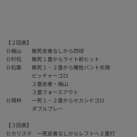
【２回表】
Ｄ板山 無死走者なしから四球
Ｄ村松 無死１塁からライト前ヒット
Ｄ松葉 無死１・２塁から犠牲バント失敗
ピッチャーゴロ
２塁走者・板山
３塁フォースアウト
Ｄ岡林 一死１・２塁からセカンドゴロ
ダブルプレー
【３回表】
Ｄカリステ 一死走者なしからレフトへ２塁打