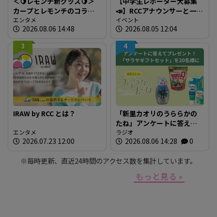
＜🍋レモンチ新グッズ🍋＞
【中学生レポーター大募集
カープとレモンチのコラボ
📣】RCCアナウンサーと一緒
グッズが登場！
エンタメ
に「広島の食」の現場を取
イベント
2026.08.06 14:48
2026.08.05 12:04
材しよう！
3
4
IRAW by RCC とは？
「新里カオリのうららかの
たね」アンケートに答えて
エンタメ
プレゼントを当てよう！
ラジオ
2026.07.23 12:00
2026.08.06 14:28
0
※毎時更新、直近24時間のアクセス数を集計しています。
もっと見る »