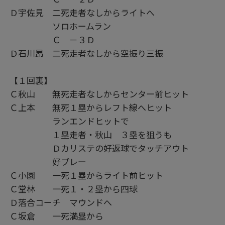
Ｄ宇佐見 二死走者なしからライトへ
ソロホームラン
Ｃ －３Ｄ
Ｄ石川昂 二死走者なしから空振り三振
【１回裏】
Ｃ秋山 無死走者なしからセンター前ヒット
Ｃ上本 無死１塁からレフト線へヒット
ランエンドヒットで
１塁走者・秋山 ３塁を狙うも
Ｄカリステの好返球でタッチアウト
好プレー
Ｃ小園 一死１塁からライト前ヒット
Ｃ堂林 一死１・２塁から四球
Ｄ落合コーチ マウンドへ
Ｃ坂倉 一死満塁から