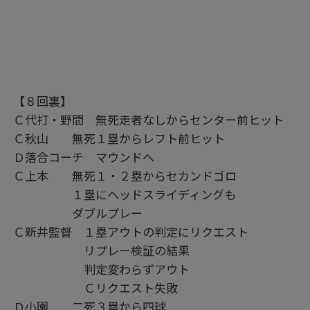
【８回裏】
Ｃ代打・野間 無死走者なしからセンター前ヒット
Ｃ秋山 無死１塁からレフト前ヒット
Ｄ落合コーチ マウンドへ
Ｃ上本 無死１・２塁からセカンドゴロ
１塁にヘッドスライディングも
ダブルプレー
Ｃ新井監督 １塁アウトの判定にリクエスト
リプレー検証の結果
判定変わらずアウト
Ｃリクエスト失敗
Ｄ小園 二死３塁から四球