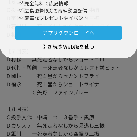
【６回表】
完全無料で広島情報
Ｃ投手交代 大瀬良 ⇒ ２番手・中﨑
広島密着RCCの番組動画配信
Ｄ宇佐見 無死走者なしから空振り三振
豪華なプレゼントやイベント
Ｄ石川昂 一死走者なしからセカンドフライ
アプリダウンロードへ
Ｄ板山 二死走者なしから見逃し三振
引き続きWeb版を使う
【７回表】
Ｄ村松 無死走者なしからショートゴロ
Ｄ代打・鵜飼 一死走者なしからレフト前ヒット
Ｄ岡林 一死１塁からセカンドフライ
Ｄ福永 二死１塁からショートライナー
Ｃ矢野 ファインプレー
【８回表】
Ｃ投手交代 中﨑 ⇒ ３番手・黒原
Ｄカリステ 無死走者なしから見逃し三振
Ｄ細川 一死走者なしから空振り三振