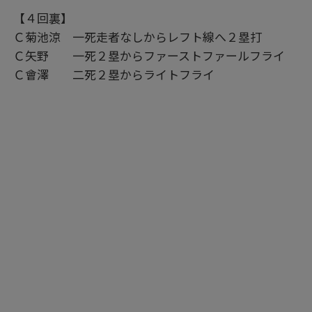
【４回裏】
Ｃ菊池涼 一死走者なしからレフト線へ２塁打
Ｃ矢野 一死２塁からファーストファールフライ
Ｃ會澤 二死２塁からライトフライ