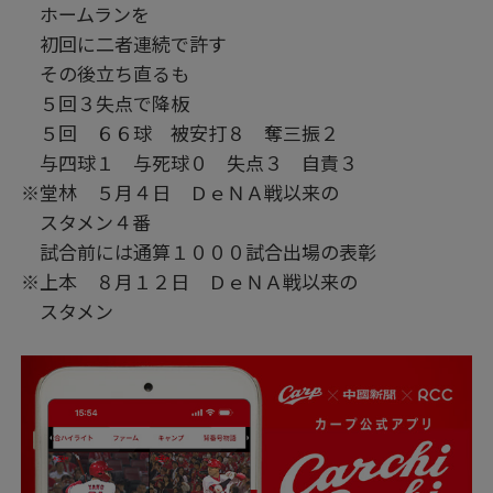
ホームランを
初回に二者連続で許す
その後立ち直るも
５回３失点で降板
５回 ６６球 被安打８ 奪三振２
与四球１ 与死球０ 失点３ 自責３
※堂林 ５月４日 ＤｅＮＡ戦以来の
スタメン４番
試合前には通算１０００試合出場の表彰
※上本 ８月１２日 ＤｅＮＡ戦以来の
スタメン