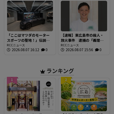
「ここはマツダのモーター
【速報】東広島市の殺人・
スポーツの聖地！」伝説の
放火事件 逮捕の「義理の
レーシングドライバーが証
RCCニュース
おい」の男(29) 殺人や殺人
RCCニュース
2026.08.07 16:12
0
2026.08.07 15:56
0
言する東京の販売店がマツ
未遂容疑については不起
ダのブランド発信拠点に
訴 一方、放火などの罪で
起訴 広島地検
ランキング
1
2