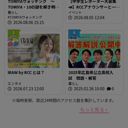
TOMIYAウォッチング ～
【中学生レポーター大募集
TOMIYA・10の謎を解き明か
📣】RCCアナウンサーと一緒
す～ 謎03 「なぜTOMIYAは
暮らし
に「広島の食」の現場を取
イベント
TOMIYAウォッチング
2026.08.05 12:04
約1世紀も宝飾・時計業界で
材しよう！
2026.08.06 15:15
生き抜いてこられたの
か？」
3
4
IRAW by RCC とは？
2025年広島県公立高校入
試 問題・解答
エンタメ
暮らし
2026.07.23 12:00
2025.02.26 10:00
0
※毎時更新、直近24時間のアクセス数を集計しています。
もっと見る »