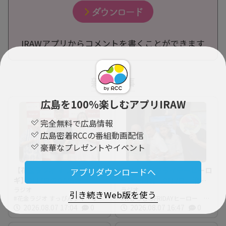
IRAWアプリからコメントを書くことができます
新着記事
広島を100％楽しむアプリIRAW
完全無料で広島情報
広島密着RCCの番組動画配信
豪華なプレゼントやイベント
【花金ラジオ すっぴんブ
Wひろしのフライデーヒーロ
アプリダウンロードへ
ギ】8月7日のOA情報
ー放送内容（8月7日）溶け
ラジオ
てませんか？
ラジオ
引き続きWeb版を使う
花金ラジオ すっぴんブギ オン
WひろしのFRIDAYヒーロー 今
エア情報
2026.08.07 17:04
0
日の放送内容
2026.08.07 16:47
0