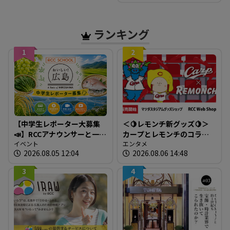
ランキング
1
2
【中学生レポーター大募集
＜🍋レモンチ新グッズ🍋＞
📣】RCCアナウンサーと一緒
カープとレモンチのコラボ
に「広島の食」の現場を取
イベント
グッズが登場！
エンタメ
2026.08.05 12:04
2026.08.06 14:48
材しよう！
3
4