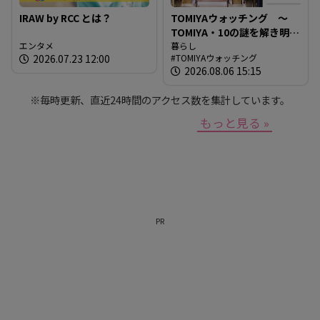
IRAW by RCC とは？
TOMIYAウォッチング ～
TOMIYA・10の謎を解き明か
エンタメ
す～ 謎03 「なぜTOMIYAは
暮らし
2026.07.23 12:00
TOMIYAウォッチング
約1世紀も宝飾・時計業界で
2026.08.06 15:15
生き抜いてこられたの
か？」
※毎時更新、直近24時間のアクセス数を集計しています。
もっと見る »
PR