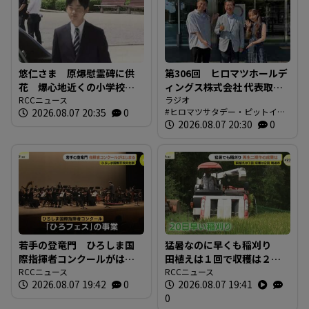
悠仁さま 原爆慰霊碑に供
第306回 ヒロマツホールデ
花 爆心地近くの小学校も
ィングス株式会社 代表取締
訪問 「被爆体験を若い世
RCCニュース
役社長 槙本良二さん 前編
ラジオ
2026.08.07 20:35
0
ヒロマツサタデー・ピットイン
代に繋いでいくことが大
【ヒロマツ サタデー・ピッ
ブログ
2026.08.07 20:30
0
切」広島
トイン】
若手の登竜門 ひろしま国
猛暑なのに早くも稲刈り
際指揮者コンクールがはじ
田植えは１回で収穫は２
まる 表現力や指揮の技術
RCCニュース
回 コメの再生二期作の成
RCCニュース
2026.08.07 19:42
0
2026.08.07 19:41
を競う 広島市
果は 広島県尾道市
0