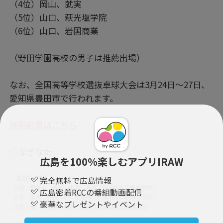
（4位）岡山、就実
（5位）山口、萩光塩学院
（6位）山口、岩国商業
（野田学園高校の男子は推薦出場）
なお、全国高等学校選抜卓球大会は3月24日～27日、
愛知県豊田市で行われます。
詳細結果はこちら
◯なぎなた
広島を100％楽しむアプリIRAW
完全無料で広島情報
広島密着RCCの番組動画配信
豪華なプレゼントやイベント