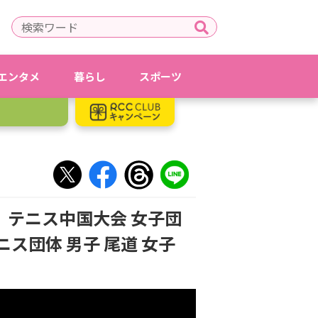
エンタメ
暮らし
スポーツ
 テニス中国大会 女子団
ス団体 男子 尾道 女子