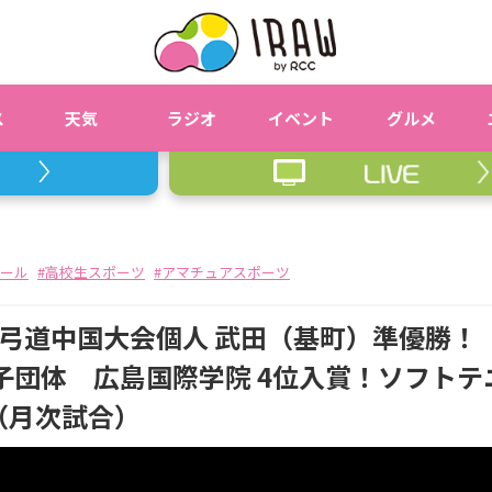
ス
天気
ラジオ
イベント
グルメ
クール
高校生スポーツ
アマチュアスポーツ
弓道中国大会個人 武田（基町）準優勝！
男子団体 広島国際学院 4位入賞！ソフトテニ
（月次試合）