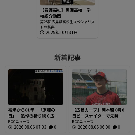
【看護福祉】黒瀬高校 学
校紹介動画
第25回広島県高校生スペシャリス
トの祭典
2025年10月31日
新着記事
被爆から81年 「原爆の
【広島カープ】岡本駿 8月6
日」 追悼の祈り続く広
日ピースナイターで先発の
島 被爆体験の継承などが
RCCニュース
マウンドへ「みんな同じ背
RCCニュース
2026.08.06 07:33
0
2026.08.06 06:00
0
課題に
番号"86"でプレーする」
「広島に勝利を届けたい」