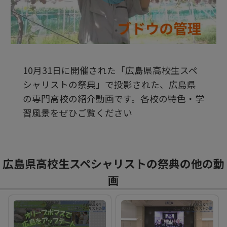
ビ
デ
10月31日に開催された「広島県高校生スペ
オ
シャリストの祭典」で投影された、広島県
の専門高校の紹介動画です。各校の特色・学
を
習風景をぜひご覧ください
再
広島県高校生スペシャリストの祭典の他の動
生
画
す