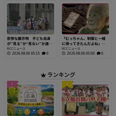
悲惨な展示物 子ども自身
「むっちゃん、制服と一緒
が”見る”か“見ない”か選ぶ
に帰ってきたんだよね」憧
案で議論 被爆の実相どう
RCCニュース
れの女学校 あの日一緒に出
RCCニュース
2026.08.06 05:15
0
2026.08.06 05:00
0
伝える 広島・原爆資料館
かけた13歳の妹は帰らなか
の新設エリア
った 94歳の姉が伝える
「生きた証」
ランキング
1
2