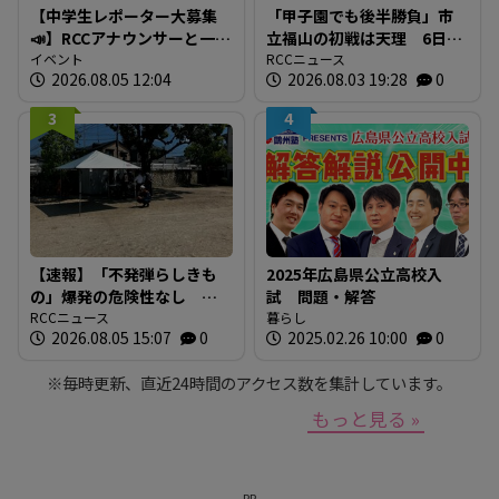
【中学生レポーター大募集
「甲子園でも後半勝負」市
📣】RCCアナウンサーと一緒
立福山の初戦は天理 6日目
に「広島の食」の現場を取
イベント
の第4試合（8月10日月曜
RCCニュース
2026.08.05 12:04
2026.08.03 19:28
0
材しよう！
午後6時半予定）
3
4
【速報】「不発弾らしきも
2025年広島県公立高校入
の」爆発の危険性なし シ
試 問題・解答
ロアリ駆除中の床下から約
RCCニュース
暮らし
2026.08.05 15:07
0
2025.02.26 10:00
0
30cmの円錐形 警察と自衛
隊が危険性など確認 広
※毎時更新、直近24時間のアクセス数を集計しています。
島・安芸区
もっと見る »
PR