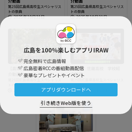
介動画
介動画
第25回広島県高校生スペシャリス
第25回広島県高校生スペシャリス
トの祭典
トの祭典
2025年10月31日
2025年10月31日
広島を100％楽しむアプリIRAW
完全無料で広島情報
広島密着RCCの番組動画配信
【農業】沼南高校 学校紹
【農業】世羅高校 学校紹
介動画
介動画
豪華なプレゼントやイベント
第25回広島県高校生スペシャリス
第25回広島県高校生スペシャリス
トの祭典
トの祭典
アプリダウンロードへ
2025年10月31日
2025年10月31日
引き続きWeb版を使う