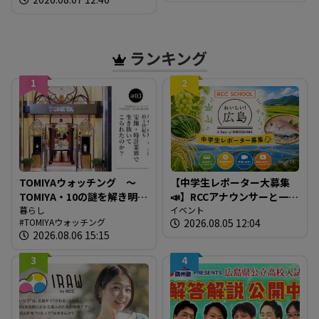
すっぴんブギ」企画）
に設置
ランキング
1
2
TOMIYAウォッチング ～
【中学生レポーター大募集
TOMIYA・10の謎を解き明か
📣】RCCアナウンサーと一緒
す～ 謎03 「なぜTOMIYAは
暮らし
に「広島の食」の現場を取
イベント
TOMIYAウォッチング
2026.08.05 12:04
約1世紀も宝飾・時計業界で
材しよう！
2026.08.06 15:15
生き抜いてこられたの
か？」
3
4