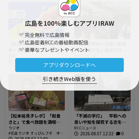
広島を100％楽しむアプリIRAW
完全無料で広島情報
広島密着RCCの番組動画配信
【大気不安定】８日は東日
「広島の平和への思いを地
豪華なプレゼントやイベント
本・北日本中心に大気の状
球の裏側でも」南米パラグ
態が不安定 局地的にわか
天気
アイから届いた折り鶴 在
RCCニュース
2026.08.07 14:51
0
2026.08.07 14:26
0
雨・雷雨の可能性 落雷や
日パラグアイ大使が奉納
アプリダウンロードへ
突風 急な強雨に注意
引き続きWeb版を使う
【松本裕見子レポ】「和食
「不滅の学灯」 平和への
さと」で食べ放題を満喫！
思いや知を探究する志をモ
「さとしゃぶ」を体験！！
ラジオ
ニュメントに 広島大学発
RCCニュース
花金ラジオ すっぴんブギ オン
2026.08.07 12:32
0
（RCCラジオ「花金ラジオ
祥の地 東千田キャンパス
エア情報
2026.08.07 12:40