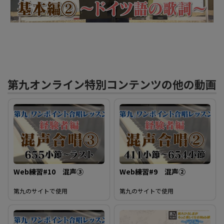
デ
オ
第九オンライン特別コンテンツの他の動画
を
再
生
Web練習#10 混声③
Web練習#9 混声②
す
第九のサイトで使用
第九のサイトで使用