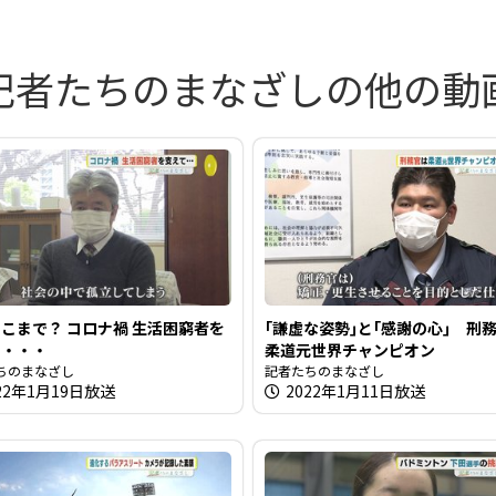
を
記者たちのまなざしの他の動
再
生
 コロナ禍 生活困窮者を
｢謙虚な姿勢｣と｢感謝の心｣ 刑
て・・・
柔道元世界チャンピオン
す
ちのまなざし
記者たちのまなざし
22年1月19日放送
2022年1月11日放送
る