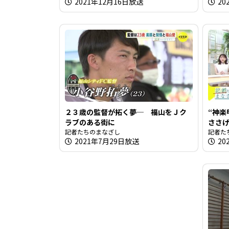
2021年12月16日放送
20
２３歳の監督が拓く夢─ 福山をＪク
“神楽
ラブのある街に
ささ
記者たちのまなざし
記者た
2021年7月29日放送
20