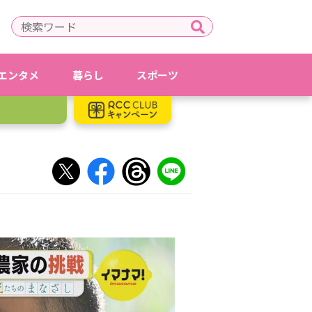
エンタメ
暮らし
スポーツ