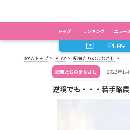
トップ
ランキング
ニュー
IRAWトップ
PLAY
記者たちのまなざし
2022年1
記者たちのまなざし
逆境でも・・・若手酪農