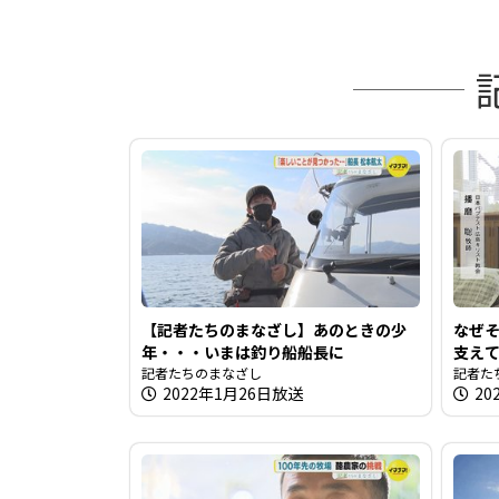
【記者たちのまなざし】あのときの少
なぜそこまで？
年・・・いまは釣り船船長に
支え
記者たちのまなざし
記者た
2022年1月26日放送
20