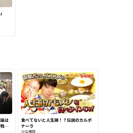
ん」
止論は
食べてないと人生損！？伝説のカルボ
犠牲者
ナーラ
ひな壇団