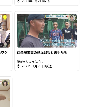
2021年8月2日放送
るワケ
西条農業高の熱血監督と選手たち
記者たちのまなざし
2021年7月23日放送