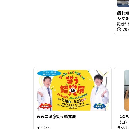
疲れ
シマ
記者た
20
みみコミ👂笑う錯覚展
【ぶち
（日）
イベント
ラジオ