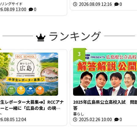
熱リングサイド
2026.08.09 12:16
0
6.08.09 13:00
0
ランキング
3
生レポーター大募集📣】RCCアナ
2025年広島県公立高校入試 問
サーと一緒に「広島の食」の現場
答
材しよう！
ト
暮らし
6.08.05 12:04
2025.02.26 10:00
0