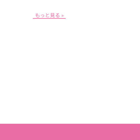
もっと見る »