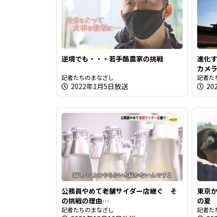
逆境でも・・・若手酪農家の挑戦
進化
カメ
記者たちのまなざし
記者た
2022年1月5日放送
20
公務員やめて老舗サイダー店継ぐ そ
東京
の挑戦の理由…
の夏
記者たちのまなざし
記者た