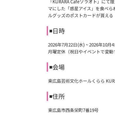
「KURARA Cafeソラオト」
マにした「惑星アイス」を食べら
ルグッズのポストカードが貰える
◾️日時
2026年7月22日(水) ~ 2026年10月4日(
月曜定休（祝日やイベントで変動
◾️会場
東広島芸術文化ホールくらら KURAR
◾️住所
東広島市西条栄町7番19号