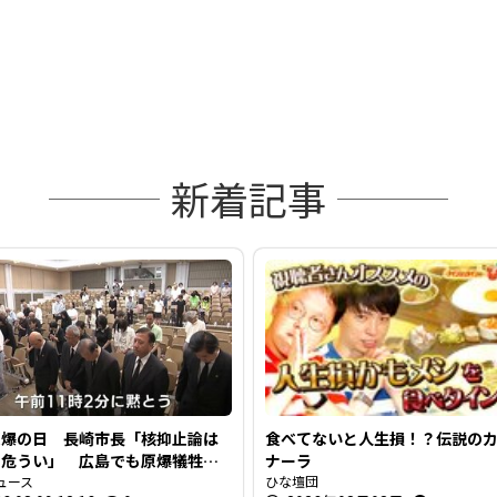
新着記事
原爆の日 長崎市長「核抑止論は
食べてないと人生損！？伝説の
て危うい」 広島でも原爆犠牲者
ナーラ
霊
ュース
ひな壇団