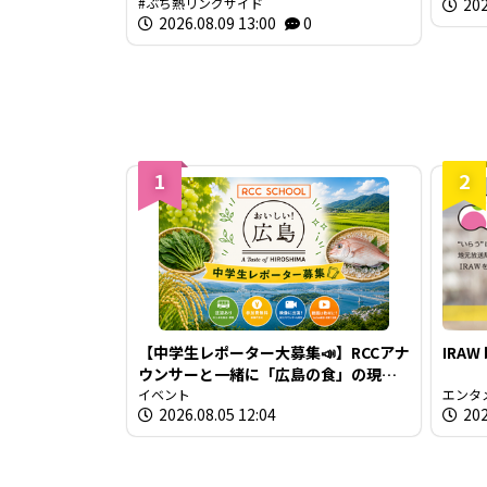
ぶち熱リングサイド
202
2026.08.09 13:00
0
1
2
【中学生レポーター大募集📣】RCCアナ
IRAW
ウンサーと一緒に「広島の食」の現場
を取材しよう！
イベント
エンタ
2026.08.05 12:04
202