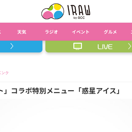
ス
天気
ラジオ
イベント
グルメ
バンク
ソラオト」コラボ特別メニュー「惑星アイス」