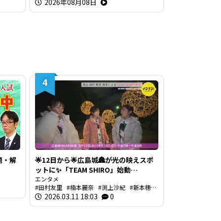
2026年08月08日
4
題・解
🌟12日から🌟広島城🏯が光の映えスポ
ットに✨「TEAM SHIRO」始動
❗【BUTSUBUTSU2】
エンタメ
田村友里
楠本麗奈
渕上沙紀
新本穂乃
佳
2026.03.11 18:03
イマナマ
渕上沙紀のBUTSUBUTSU
0