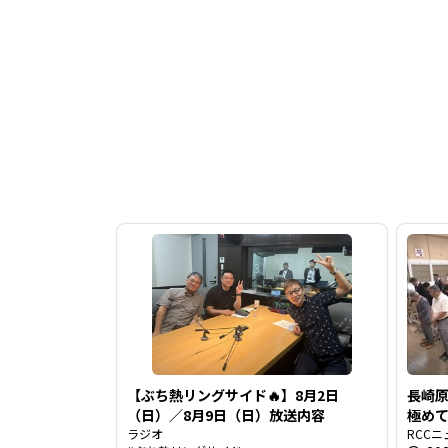
【ぶち熱リングサイド🔥】8月2日
長崎
（日）／8月9日（日）放送内容
極め
ラジオ
を慰
RCCニ