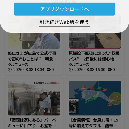
新着記事
アプリダウンロードへ
引き続きWeb版を使う
悠仁さまが広島で公式行事
原爆投下直後に走った“救援
で初の“おことば” 朝食作
バス” 2日後には爆心地至
りや丸太切りも 福山市で
RCCニュース
近に路線バスも 戦時下か
RCCニュース
2026.08.08 18:04
0
2026.08.08 16:00
0
は博物館を視察
ら復興まで支えた“バスの歴
史”を探る 広島
「宿題は家にある」バーベ
【台風情報】台風13号・15
キューに川下り お盆をふ
号に加えてダブル「熱帯低