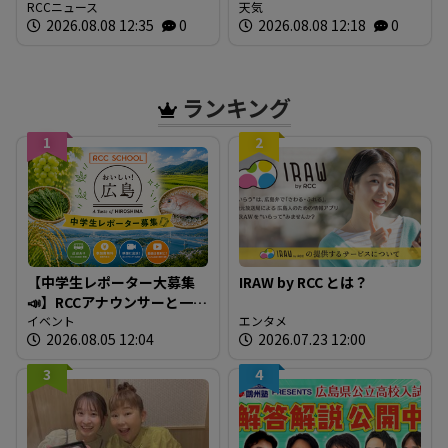
るさとで 帰省ラッシュピ
RCCニュース
気圧」発生へ 15号はお盆
天気
2026.08.08 12:35
0
2026.08.08 12:18
0
ークで新幹線の下りはほぼ
に日本直撃か ※18日まで
満席 JR広島駅も大きな荷
の雨・風シミュレーショ
物を持った人たちで混雑
ン 【8日正午現在】
広島
ランキング
1
2
【中学生レポーター大募集
IRAW by RCC とは？
📣】RCCアナウンサーと一緒
に「広島の食」の現場を取
イベント
エンタメ
2026.08.05 12:04
2026.07.23 12:00
材しよう！
3
4