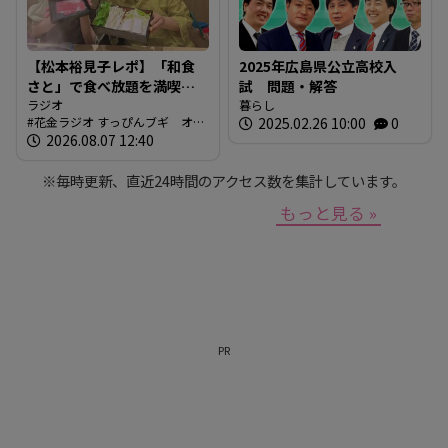
【松本裕見子レポ】「和食
2025年広島県公立高校入
さと」で食べ放題を満喫！
試 問題・解答
「さとしゃぶ」を体験！！
ラジオ
暮らし
花金ラジオ すっぴんブギ オン
2025.02.26 10:00
0
（RCCラジオ「花金ラジオ
エア情報
2026.08.07 12:40
すっぴんブギ」企画）
※毎時更新、直近24時間のアクセス数を集計しています。
もっと見る »
PR