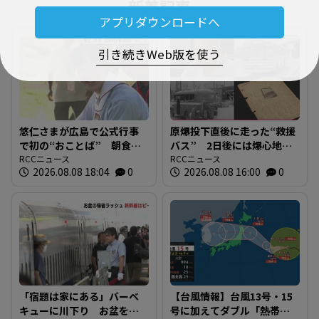
新着記事
アプリダウンロードへ
引き続きWeb版を使う
悠仁さまが広島で公式行事
原爆投下直後に走った“救援
で初の“おことば” 朝食作
バス” 2日後には爆心地至
りや丸太切りも 福山市で
RCCニュース
近に路線バスも 戦時下か
RCCニュース
2026.08.08 18:04
0
2026.08.08 16:00
0
は博物館を視察
ら復興まで支えた“バスの歴
史”を探る 広島
「宿題は家にある」バーベ
【台風情報】台風13号・15
キューに川下り お盆をふ
号に加えてダブル「熱帯低