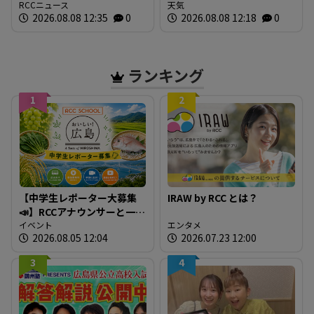
るさとで 帰省ラッシュピ
RCCニュース
気圧」発生へ 15号はお盆
天気
2026.08.08 12:35
0
2026.08.08 12:18
0
ークで新幹線の下りはほぼ
に日本直撃か ※18日まで
満席 JR広島駅も大きな荷
の雨・風シミュレーショ
物を持った人たちで混雑
ン 【8日正午現在】
広島
ランキング
1
2
【中学生レポーター大募集
IRAW by RCC とは？
📣】RCCアナウンサーと一緒
に「広島の食」の現場を取
イベント
エンタメ
2026.08.05 12:04
2026.07.23 12:00
材しよう！
3
4