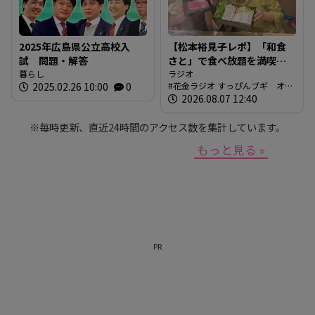
2025年広島県公立高校入
【松本裕見子レポ】「和食
試 問題・解答
さと」で食べ放題を満喫！
暮らし
「さとしゃぶ」を体験！！
ラジオ
2025.02.26 10:00
0
花金ラジオ すっぴんブギ オン
（RCCラジオ「花金ラジオ
エア情報
2026.08.07 12:40
すっぴんブギ」企画）
※毎時更新、直近24時間のアクセス数を集計しています。
もっと見る »
PR