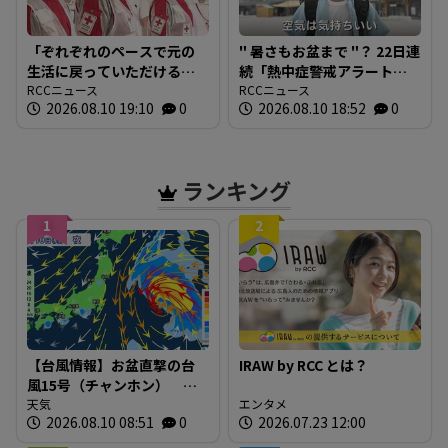
「ぞれぞれのペースで元の
" 暑さもお盆まで "？ 22日連
生活に戻っていただけるよ
続「熱中症警戒アラート」
うに」 熊本地震の被災者
RCCニュース
途切れる お盆を前に街は
RCCニュース
2026.08.10 19:10
0
2026.08.10 18:52
0
ケアで広島から看護師を派
にぎわう 広島市
遣 日本赤十字社
ランキング
1
2
【台風情報】お盆直撃の台
IRAW by RCC とは？
風15号（チャンホン）
「東から西」逆走パター
天気
エンタメ
2026.08.10 08:51
0
2026.07.23 12:00
ン 東北南部か関東に上陸
のおそれ〈20日までの雨風