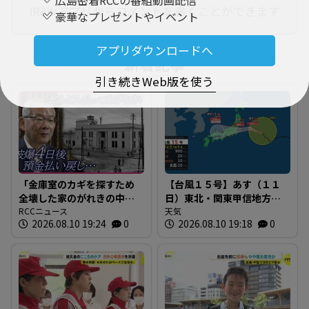
IRAWアプリからコメントを書くことができます
豪華なプレゼントやイベント
アプリダウンロードへ
新着記事
引き続きWeb版を使う
「金庫室のカギを探すため
【台風１５号】あす（１１
全壊した家のがれきの中を
日）東北・関東甲信地方で
捜索」被爆からわずか4日後
RCCニュース
荒れた天気に お盆休み期
天気
2026.08.10 19:24
0
2026.08.10 19:18
0
に預金の払い戻し業務を開
間の移動は最新の交通情報
始 被爆史を地元で語り伝
の確認を（全国天気）
えるため被爆証言を地域で
まとめる取り組みも…