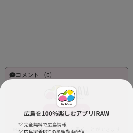
コメント （0）
広島を100％楽しむアプリIRAW
完全無料で広島情報
IRAWアプリからコメントを書くことができます
広島密着RCCの番組動画配信