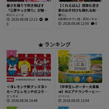
暑さを踊りで吹き飛ばす
【くれえばん】買取も空き
「三原やっさ祭り」が開
家のお片付けも頼れる街の
幕 元気なかけ声が響き渡
RCCニュース
便利なお店「くれリサイク
暮らし
2026.08.08 12:13
呉市のタウン誌 - 月刊くれえば
り 広島・三原市
ルショップ 環（めぐる）」
ん
2026.08.08 12:00
0
0
ランキング
1
2
＜🍋レモンチ新グッズ🍋＞
【中学生レポーター大募集
カープとレモンチのコラボ
📣】RCCアナウンサーと一緒
グッズが登場！
エンタメ
に「広島の食」の現場を取
イベント
2026.08.06 14:48
2026.08.05 12:04
材しよう！
3
4