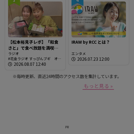
【松本裕見子レポ】「和食
IRAW by RCC とは？
さと」で食べ放題を満喫！
「さとしゃぶ」を体験！！
ラジオ
エンタメ
花金ラジオ すっぴんブギ オン
2026.07.23 12:00
（RCCラジオ「花金ラジオ
エア情報
2026.08.07 12:40
すっぴんブギ」企画）
※毎時更新、直近24時間のアクセス数を集計しています。
もっと見る »
PR