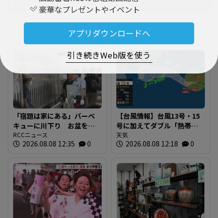
豪華なプレゼントやイベント
新着記事
アプリダウンロードへ
引き続きWeb版を使う
「宿題は家にある」バーベ
【台風情報】台風13号・15
キューに川下り お盆をふ
号に加えてダブル「熱帯低
るさとで 帰省ラッシュピ
RCCニュース
気圧」発生へ 15号はお盆
天気
2026.08.08 12:35
0
2026.08.08 12:18
0
ークで新幹線の下りはほぼ
に日本直撃か ※18日まで
満席 JR広島駅も大きな荷
の雨・風シミュレーショ
物を持った人たちで混雑
ン 【8日正午現在】
広島