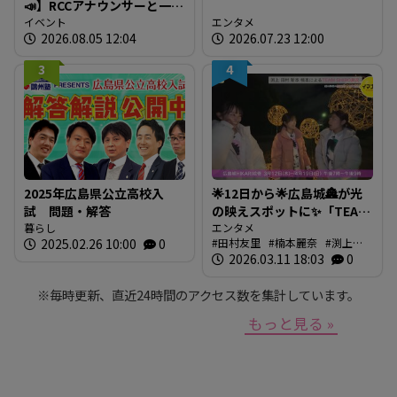
📣】RCCアナウンサーと一緒
に「広島の食」の現場を取
イベント
エンタメ
2026.08.05 12:04
2026.07.23 12:00
材しよう！
3
4
2025年広島県公立高校入
🌟12日から🌟広島城🏯が光
試 問題・解答
の映えスポットに✨「TEAM
暮らし
SHIRO」始動
エンタメ
2025.02.26 10:00
0
田村友里
楠本麗奈
渕上沙
❗【BUTSUBUTSU2】
紀
2026.03.11 18:03
新本穂乃佳
イマナマ
0
渕
上沙紀のBUTSUBUTSU
※毎時更新、直近24時間のアクセス数を集計しています。
もっと見る »