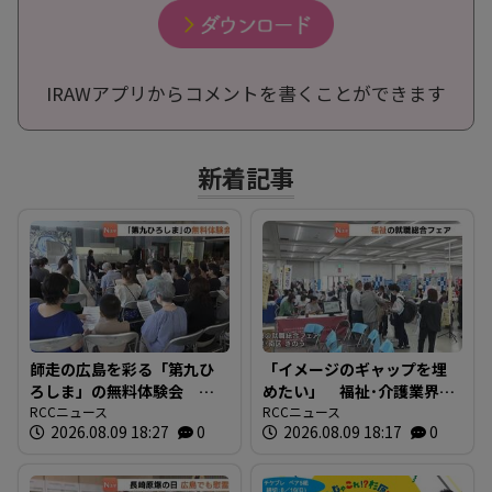
IRAWアプリからコメントを書くことができます
新着記事
師走の広島を彩る「第九ひ
「イメージのギャップを埋
ろしま」の無料体験会 指
めたい」 福祉･介護業界と
揮者に沼尻竜典さん迎え
RCCニュース
求職者つなぐ 福祉の就職
RCCニュース
2026.08.09 18:27
0
2026.08.09 18:17
0
今年は12月20日に開催
総合フェア 広島