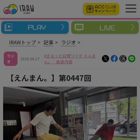
IRAWトップ
記事
ラジオ
まるっと日常ワイド えんま
ラジ
2026.06.17
オ
ん。 放送内容
【えんまん。】第0447回