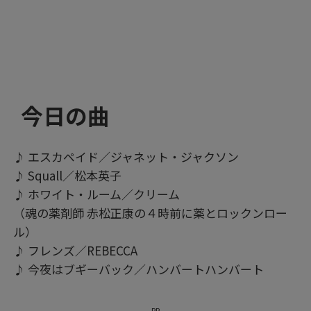
今日の曲
♪ エスカペイド／ジャネット・ジャクソン
♪ Squall／松本英子
♪ ホワイト・ルーム／クリーム
（魂の薬剤師 赤松正康の４時前に薬とロックンロー
ル）
♪ フレンズ／REBECCA
♪ 今夜はブギーバック／ハンバートハンバート
PR