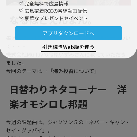
完全無料で広島情報
広島密着RCCの番組動画配信
なるほどえんまん。
豪華なプレゼントやイベント
アプリダウンロードへ
毎週水曜日はファイナンス！気になるお金の話につい
て・・・
引き続きWeb版を使う
株式会社Mu-ⅼuvの段原いずみさんに教えていただき
ました。
今回のテーマは…『海外投資について』
日替わりネタコーナー 洋
楽オモシロし邦題
今週の課題曲は、ジャクソン５の「ネバー・キャン・
セイ・グッバイ」。