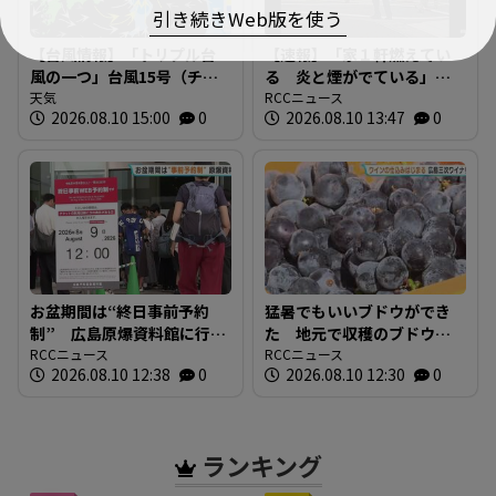
引き続きWeb版を使う
【台風情報】「トリプル台
【速報】「家１軒燃えてい
風の一つ」台風15号（チャ
る 炎と煙がでている」
ンホン）は「山の日（11
天気
広島市安芸区畑賀で火災
RCCニュース
2026.08.10 15:00
0
2026.08.10 13:47
0
日）」に関東地方へ上陸
現在消火活動中
か ※20日までの雨風シミ
ュレーション
お盆期間は“終日事前予約
猛暑でもいいブドウができ
制” 広島原爆資料館に行
た 地元で収穫のブドウで
列 その場でWEB予約 混
RCCニュース
ワインの初仕込み 広島三
RCCニュース
2026.08.10 12:38
0
2026.08.10 12:30
0
雑の緩和へ
次ワイナリー
ランキング