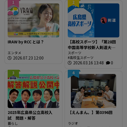
1
2
IRAW by RCC とは？
【高校スポーツ】「第28回
中国高等学校新人剣道大
エンタメ
会」結果
スポーツ
2026.07.23 12:00
高校生スポーツ
2026.03.16 13:48
0
3
4
2025年広島県公立高校入
【えんまん。】第0396回
試 問題・解答
暮らし
ラジオ