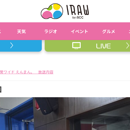
ス
天気
ラジオ
イベント
グルメ
常ワイド えんまん。 放送内容
回