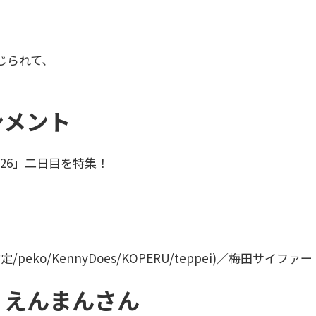
じられて、
ンメント
 2026」二日目を特集！
-指定/peko/KennyDoes/KOPERU/teppei)／梅田サイファー
 えんまんさん