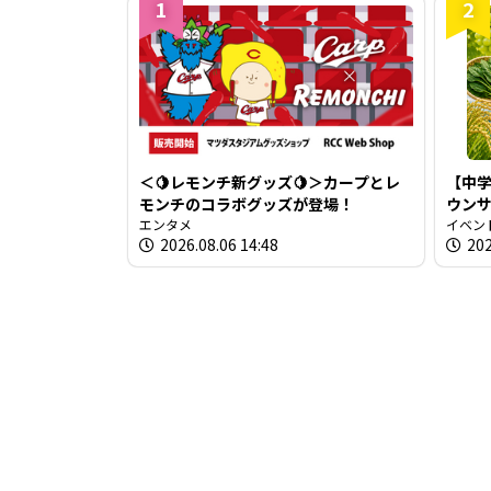
1
2
＜🍋レモンチ新グッズ🍋＞カープとレ
【中学
モンチのコラボグッズが登場！
ウン
エンタメ
を取
イベン
2026.08.06 14:48
202