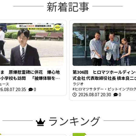
新着記事
さま 原爆慰霊碑に供花 爆心地
第306回 ヒロマツホールディン
の小学校も訪問 「被爆体験を若
式会社 代表取締役社長 槙本良
代に繋いでいくことが大切」広島
ュース
前編【ヒロマツ サタデー・ピッ
ラジオ
6.08.07 20:35
0
ヒロマツサタデー・ピットインブロ
ン】
2026.08.07 20:30
0
ランキング