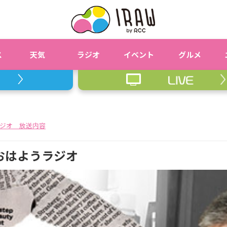
ス
天気
ラジオ
イベント
グルメ
ジオ 放送内容
 おはようラジオ