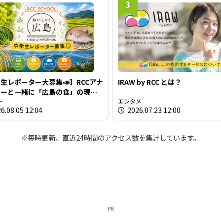
3
生レポーター大募集📣】RCCアナ
IRAW by RCC とは？
サーと一緒に「広島の食」の現場
材しよう！
ト
エンタメ
6.08.05 12:04
2026.07.23 12:00
※毎時更新、直近24時間のアクセス数を集計しています。
PR