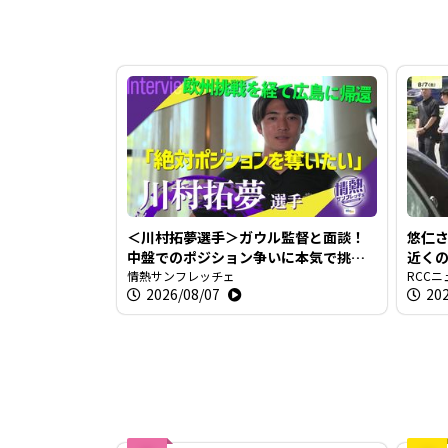
＜川村拓夢選手＞ガウル監督と面談！
悠仁
中盤でのポジション争いに本気で挑む
近く
【情熱サンフレッチェ】
情熱サンフレッチェ
い世
RCCニ
2026/08/07
202