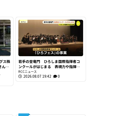
グス株
若手の登竜門 ひろしま国際指揮者コ
二さん
ンクールがはじまる 表現力や指揮の
トイ
技術を競う 広島市
RCCニュース
グ
2026.08.07 19:42
0