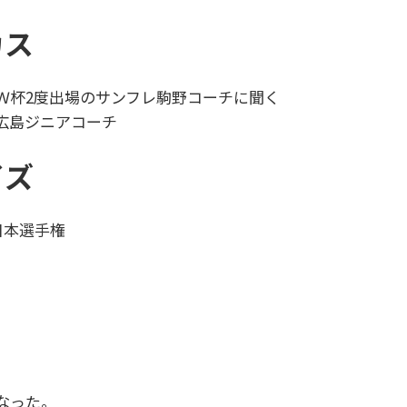
カス
Ｗ杯2度出場のサンフレ駒野コーチに聞く
広島ジニアコーチ
イズ
日本選手権
、
なった。