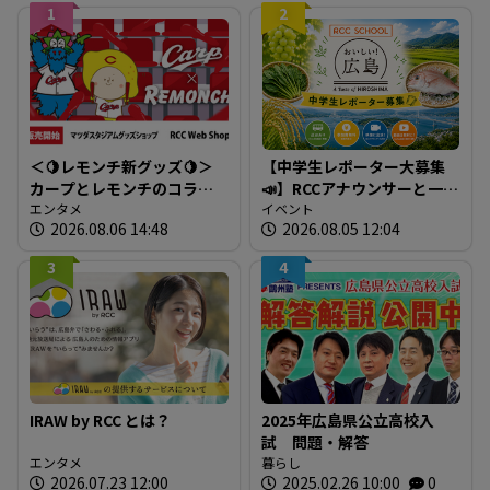
1
2
＜🍋レモンチ新グッズ🍋＞
【中学生レポーター大募集
カープとレモンチのコラボ
📣】RCCアナウンサーと一緒
グッズが登場！
エンタメ
に「広島の食」の現場を取
イベント
2026.08.06 14:48
2026.08.05 12:04
材しよう！
3
4
IRAW by RCC とは？
2025年広島県公立高校入
試 問題・解答
エンタメ
暮らし
2026.07.23 12:00
2025.02.26 10:00
0