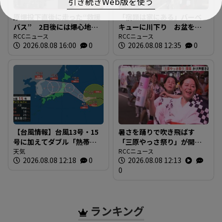
引き続きWeb版を使う
原爆投下直後に走った“救援
「宿題は家にある」バーベ
バス” 2日後には爆心地至
キューに川下り お盆をふ
近に路線バスも 戦時下か
RCCニュース
るさとで 帰省ラッシュピ
RCCニュース
2026.08.08 16:00
0
2026.08.08 12:35
0
ら復興まで支えた“バスの歴
ークで新幹線の下りはほぼ
史”を探る 広島
満席 JR広島駅も大きな荷
物を持った人たちで混雑
広島
【台風情報】台風13号・15
暑さを踊りで吹き飛ばす
号に加えてダブル「熱帯低
「三原やっさ祭り」が開
気圧」発生へ 15号はお盆
天気
幕 元気なかけ声が響き渡
RCCニュース
2026.08.08 12:18
0
2026.08.08 12:13
に日本直撃か ※18日まで
り 広島・三原市
0
の雨・風シミュレーショ
ン 【8日正午現在】
ランキング