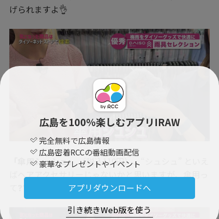
げられますよ👌
広島を100％楽しむアプリIRAW
完全無料で広島情報
広島密着RCCの番組動画配信
「傘用シュシュ」
（税込110円）、“シュシュ” といえ
豪華なプレゼントやイベント
ばヘアアクセサリーじゃないかと思いますが、傘用っ
て❓❓
アプリダウンロードへ
引き続きWeb版を使う