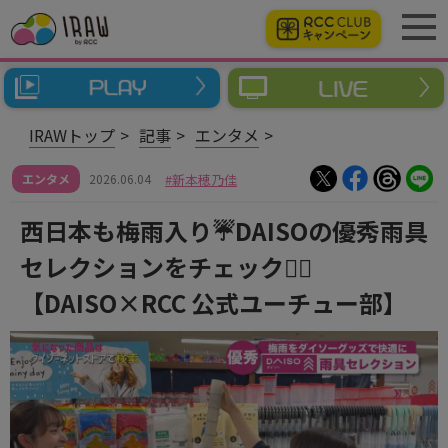
IRAWトップ
記事
エンタメ
エンタメ
2026.06.04
新本穂乃佳
西日本も梅雨入り☔DAISOの優秀雨具
セレクションをチェック👍🏻
【DAISO×RCC 公式ユーチュー部】