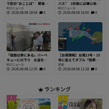
で初の“おことば” 朝食作
バス” 2日後には爆心地至
りや丸太切りも 福山市で
RCCニュース
近に路線バスも 戦時下か
RCCニュース
2026.08.08 18:04
0
2026.08.08 16:00
0
は博物館を視察
ら復興まで支えた“バスの歴
史”を探る 広島
「宿題は家にある」バーベ
【台風情報】台風13号・15
キューに川下り お盆をふ
号に加えてダブル「熱帯低
るさとで 帰省ラッシュピ
RCCニュース
気圧」発生へ 15号はお盆
天気
2026.08.08 12:35
0
2026.08.08 12:18
0
ークで新幹線の下りはほぼ
に日本直撃か ※18日まで
満席 JR広島駅も大きな荷
の雨・風シミュレーショ
物を持った人たちで混雑
ン 【8日正午現在】
広島
ランキング
1
2