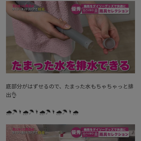
底部分がはずせるので、たまった水もちゃちゃっと排
出👌
🌧️☂️🌂🌧️☂️🌂🌧️☂️🌂🌧️☂️🌂🌧️