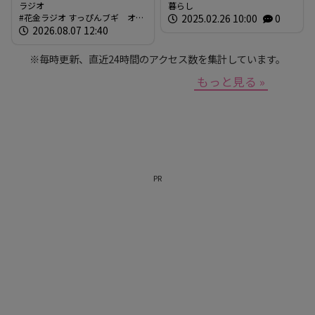
「さとしゃぶ」を体験！！
ラジオ
暮らし
花金ラジオ すっぴんブギ オン
2025.02.26 10:00
0
（RCCラジオ「花金ラジオ
エア情報
2026.08.07 12:40
すっぴんブギ」企画）
※毎時更新、直近24時間のアクセス数を集計しています。
もっと見る »
PR