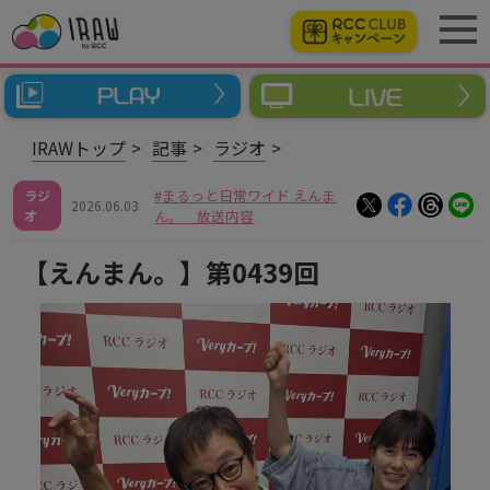
IRAWトップ
記事
ラジオ
まるっと日常ワイド えんま
ラジ
2026.06.03
オ
ん。 放送内容
【えんまん。】第0439回