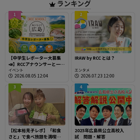
ランキング
1
2
【中学生レポーター大募集
IRAW by RCC とは？
📣】RCCアナウンサーと一緒
に「広島の食」の現場を取
イベント
エンタメ
2026.08.05 12:04
2026.07.23 12:00
材しよう！
3
4
【松本裕見子レポ】「和食
2025年広島県公立高校入
さと」で食べ放題を満喫！
試 問題・解答