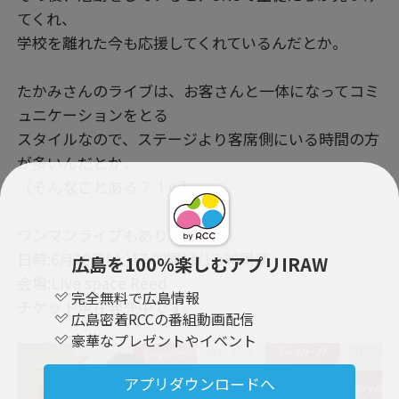
てくれ、
学校を離れた今も応援してくれているんだとか。
たかみさんのライブは、お客さんと一体になってコミ
ュニケーションをとる
スタイルなので、ステージより客席側にいる時間の方
が多いんだとか。
（そんなことある？！w）
ワンマンライブもあります！
日時:6月20日(土)17:00開場/17:30開演
広島を100％楽しむアプリIRAW
会場:Live space Reed
完全無料で広島情報
チケット現在発売中です。
広島密着RCCの番組動画配信
豪華なプレゼントやイベント
アプリダウンロードへ