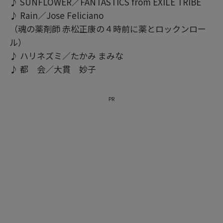
♪ SUNFLOWER／FANTASTICS from EXILE TRIBE
♪ Rain／Jose Feliciano
（魂の薬剤師 赤松正康の４時前に薬とロックンロー
ル）
♪ ハリネズミ／たかみ まみな
♪ 都 会／大貫 妙子
PR