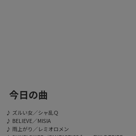
今日の曲
♪ ズルい女／シャ乱Ｑ
♪ BELIEVE／MISIA
♪ 雨上がり／レミオロメン