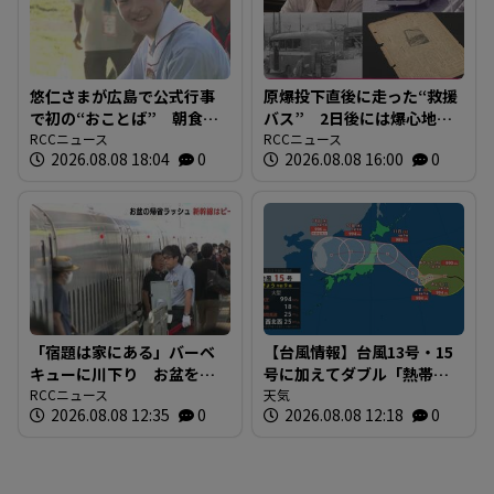
悠仁さまが広島で公式行事
原爆投下直後に走った“救援
で初の“おことば” 朝食作
バス” 2日後には爆心地至
りや丸太切りも 福山市で
RCCニュース
近に路線バスも 戦時下か
RCCニュース
2026.08.08 18:04
0
2026.08.08 16:00
0
は博物館を視察
ら復興まで支えた“バスの歴
史”を探る 広島
「宿題は家にある」バーベ
【台風情報】台風13号・15
キューに川下り お盆をふ
号に加えてダブル「熱帯低
るさとで 帰省ラッシュピ
RCCニュース
気圧」発生へ 15号はお盆
天気
2026.08.08 12:35
0
2026.08.08 12:18
0
ークで新幹線の下りはほぼ
に日本直撃か ※18日まで
満席 JR広島駅も大きな荷
の雨・風シミュレーショ
物を持った人たちで混雑
ン 【8日正午現在】
広島