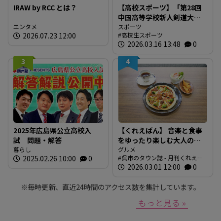
IRAW by RCC とは？
【高校スポーツ】「第28回
中国高等学校新人剣道大
エンタメ
会」結果
スポーツ
2026.07.23 12:00
高校生スポーツ
2026.03.16 13:48
0
3
4
2025年広島県公立高校入
【くれえばん】 音楽と食事
試 問題・解答
をゆったり楽しむ大人の隠
暮らし
れ家カフェ「Nobody
グルメ
2025.02.26 10:00
0
呉市のタウン誌 - 月刊くれえば
Knows」
ん
2026.03.01 12:00
0
※毎時更新、直近24時間のアクセス数を集計しています。
もっと見る »