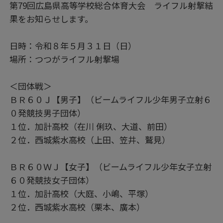
第79回広島県高等学校総合体育大会 ライフル射撃結
果をお知らせします。
日時：令和８年５月３１日（日）
場所：つつがライフル射撃場
＜団体戦＞
ＢＲ６０Ｊ【男子】（ビームライフル少年男子立射６
０発競技男子団体）
１位．加計高校（在川 俐玖、大道、前田）
２位．西城紫水高校（上田、笠井、鷲見）
ＢＲ６０ＷＪ【女子】（ビームライフル少年女子立射
６０発競技女子団体）
１位．加計高校（大庭、小嶋、平塚）
２位．西城紫水高校（栗本、廣本）