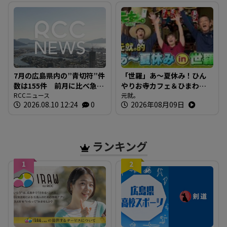
7月の広島県内の”青切符”件
「世羅」あ～夏休み！ひん
数は155件 前月に比べ急
やりお寺カフェ＆ひまわり
増 「ながらスマホ」が9割
RCCニュース
畑！コウノトリを発見
元就。
2026.08.10 12:24
0
2026年08月09日
超えで最多 広島
ランキング
1
2