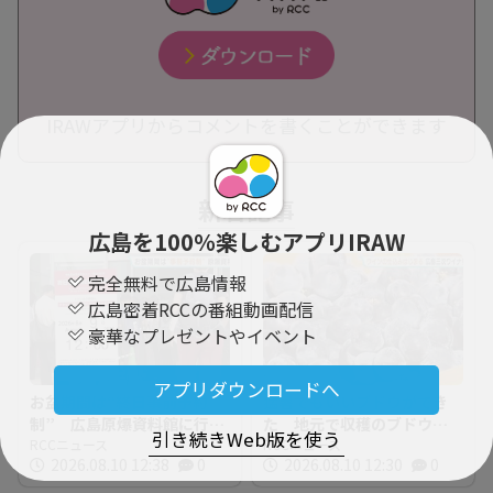
IRAWアプリからコメントを書くことができます
新着記事
広島を100％楽しむアプリIRAW
完全無料で広島情報
広島密着RCCの番組動画配信
豪華なプレゼントやイベント
アプリダウンロードへ
お盆期間は“終日事前予約
猛暑でもいいブドウができ
制” 広島原爆資料館に行
た 地元で収穫のブドウで
引き続きWeb版を使う
列 その場でWEB予約 混
RCCニュース
ワインの初仕込み 広島三
RCCニュース
2026.08.10 12:38
0
2026.08.10 12:30
0
雑の緩和へ
次ワイナリー