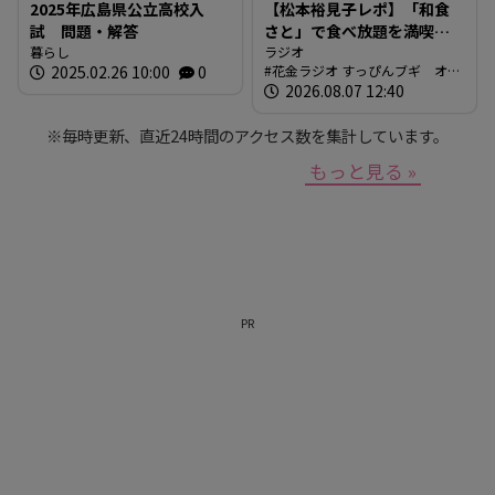
2025年広島県公立高校入
【松本裕見子レポ】「和食
試 問題・解答
さと」で食べ放題を満喫！
暮らし
「さとしゃぶ」を体験！！
ラジオ
2025.02.26 10:00
0
花金ラジオ すっぴんブギ オン
（RCCラジオ「花金ラジオ
エア情報
2026.08.07 12:40
すっぴんブギ」企画）
※毎時更新、直近24時間のアクセス数を集計しています。
もっと見る »
PR