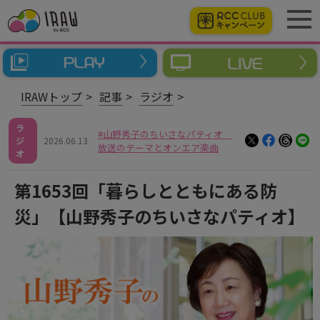
IRAWトップ
記事
ラジオ
ラ
山野秀子のちいさなパティオ
ジ
2026.06.13
放送のテーマとオンエア楽曲
オ
第1653回「暮らしとともにある防
災」【山野秀子のちいさなパティオ】