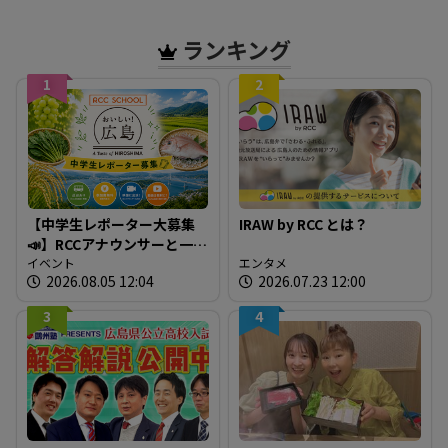
物を持った人たちで混雑
ン 【8日正午現在】
広島
ランキング
1
2
【中学生レポーター大募集
IRAW by RCC とは？
📣】RCCアナウンサーと一緒
に「広島の食」の現場を取
イベント
エンタメ
2026.08.05 12:04
2026.07.23 12:00
材しよう！
3
4