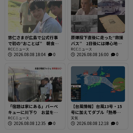
悠仁さまが広島で公式行事
原爆投下直後に走った“救援
で初の“おことば” 朝食作
バス” 2日後には爆心地至
りや丸太切りも 福山市で
RCCニュース
近に路線バスも 戦時下か
RCCニュース
2026.08.08 18:04
0
2026.08.08 16:00
0
は博物館を視察
ら復興まで支えた“バスの歴
史”を探る 広島
「宿題は家にある」バーベ
【台風情報】台風13号・15
キューに川下り お盆をふ
号に加えてダブル「熱帯低
るさとで 帰省ラッシュピ
RCCニュース
気圧」発生へ 15号はお盆
天気
2026.08.08 12:35
0
2026.08.08 12:18
0
ークで新幹線の下りはほぼ
に日本直撃か ※18日まで
満席 JR広島駅も大きな荷
の雨・風シミュレーショ