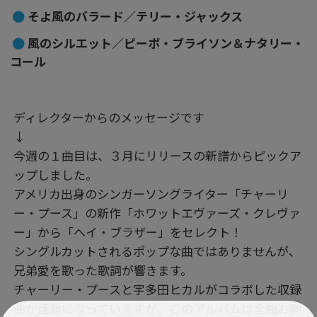
そよ風のバラード／テリー・ジャックス
風のシルエット／ピーボ・ブライソン＆ナタリー・
コール
ディレクターからのメッセージです
↓
今週の１曲目は、３月にリリースの新譜からピックア
ップしました。
アメリカ出身のシンガーソングライター「チャーリ
ー・プース」の新作「ホワットエヴァーズ・クレヴァ
ー」から「ヘイ・ブラザー」をセレクト！
シングルカットされるポップな曲ではありませんが、
兄弟愛を歌った歌詞が響きます。
チャーリー・プースと宇多田ヒカルがコラボした収録
曲が話題になっていますが、このアルバムは全曲お勧