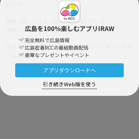
めです。
季節の暮らしを見つめるちいさなパティオ・・・。
広島を100％楽しむアプリIRAW
次週のテーマは
「父のまなざし」
です。
完全無料で広島情報
来週もまた、「山野秀子のちいさなパティオ」でお会
広島密着RCCの番組動画配信
いしましょう。
豪華なプレゼントやイベント
アプリダウンロードへ
PR
引き続きWeb版を使う