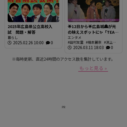
2025年広島県公立高校入
🌟12日から🌟広島城🏯が光
試 問題・解答
の映えスポットに✨「TEAM
暮らし
SHIRO」始動
エンタメ
2025.02.26 10:00
0
田村友里
楠本麗奈
渕上沙
❗【BUTSUBUTSU2】
紀
2026.03.11 18:03
新本穂乃佳
イマナマ
0
渕
上沙紀のBUTSUBUTSU
※毎時更新、直近24時間のアクセス数を集計しています。
もっと見る »
PR