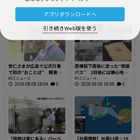
新着記事
アプリダウンロードへ
引き続きWeb版を使う
悠仁さまが広島で公式行事
原爆投下直後に走った“救援
で初の“おことば” 朝食作
バス” 2日後には爆心地至
りや丸太切りも 福山市で
RCCニュース
近に路線バスも 戦時下か
RCCニュース
2026.08.08 18:04
0
2026.08.08 16:00
0
は博物館を視察
ら復興まで支えた“バスの歴
史”を探る 広島
「宿題は家にある」バーベ
【台風情報】台風13号・15