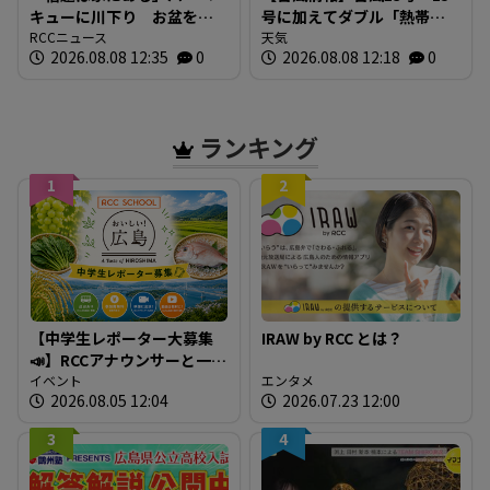
キューに川下り お盆をふ
号に加えてダブル「熱帯低
るさとで 帰省ラッシュピ
RCCニュース
気圧」発生へ 15号はお盆
天気
2026.08.08 12:35
0
2026.08.08 12:18
0
ークで新幹線の下りはほぼ
に日本直撃か ※18日まで
満席 JR広島駅も大きな荷
の雨・風シミュレーショ
物を持った人たちで混雑
ン 【8日正午現在】
広島
ランキング
1
2
【中学生レポーター大募集
IRAW by RCC とは？
📣】RCCアナウンサーと一緒
に「広島の食」の現場を取
イベント
エンタメ
2026.08.05 12:04
2026.07.23 12:00
材しよう！
3
4