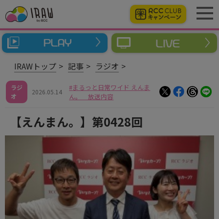
IRAWトップ
記事
ラジオ
まるっと日常ワイド えんま
ラジ
2026.05.14
オ
ん。 放送内容
【えんまん。】第0428回