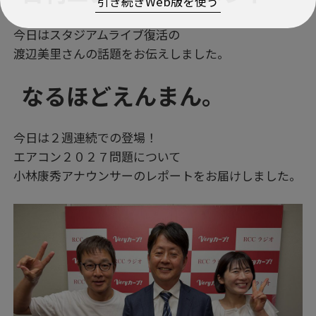
引き続きWeb版を使う
今日はスタジアムライブ復活の
渡辺美里さんの話題をお伝えしました。
なるほどえんまん。
今日は２週連続での登場！
エアコン２０２７問題について
小林康秀アナウンサーのレポートをお届けしました。