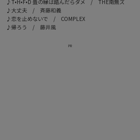
♪T•H•F•D 畳の縁は踏んだらダメ / THE南無ズ
♪大丈夫 / 斉藤和義
♪恋を止めないで / COMPLEX
♪帰ろう / 藤井風
PR