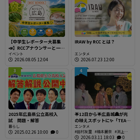
【中学生レポーター大募集
IRAW by RCC とは？
📣】RCCアナウンサーと一緒
に「広島の食」の現場を取
イベント
エンタメ
2026.08.05 12:04
2026.07.23 12:00
材しよう！
3
4
2025年広島県公立高校入
🌟12日から🌟広島城🏯が光
試 問題・解答
の映えスポットに✨「TEAM
暮らし
SHIRO」始動
エンタメ
2025.02.26 10:00
0
田村友里
楠本麗奈
渕上沙
❗【BUTSUBUTSU2】
紀
2026.03.11 18:03
新本穂乃佳
イマナマ
0
渕