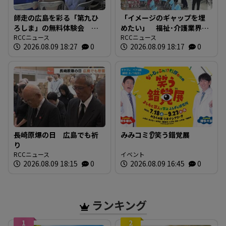
師走の広島を彩る「第九ひ
「イメージのギャップを埋
ろしま」の無料体験会 指
めたい」 福祉･介護業界と
揮者に沼尻竜典さん迎え
RCCニュース
求職者つなぐ 福祉の就職
RCCニュース
2026.08.09 18:27
0
2026.08.09 18:17
0
今年は12月20日に開催
総合フェア 広島
長崎原爆の日 広島でも祈
みみコミ👂笑う錯覚展
り
RCCニュース
イベント
2026.08.09 18:15
0
2026.08.09 16:45
0
ランキング
1
2