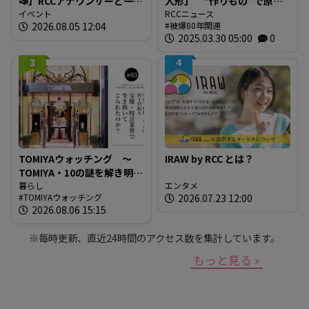
📣】RCCアナウンサーと一緒
人形」 “作りもの”で原爆
に「広島の食」の現場を取
イベント
を伝えるとは 現代アート
RCCニュース
2026.08.05 12:04
被爆80年関連
材しよう！
作家が調査研究 人形の持
2025.03.30 05:00
0
つ “力” と “危うさ”
3
4
TOMIYAウォッチング ～
IRAW by RCC とは？
TOMIYA・10の謎を解き明か
す～ 謎03 「なぜTOMIYAは
暮らし
エンタメ
TOMIYAウォッチング
2026.07.23 12:00
約1世紀も宝飾・時計業界で
2026.08.06 15:15
生き抜いてこられたの
か？」
※毎時更新、直近24時間のアクセス数を集計しています。
もっと見る »