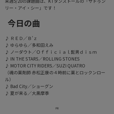
来週5/20の課題曲は、KTタンストールの「サドゥン
リー・アイ・シー」です！
今日の曲
♪ ＲＥＤ／Ｂ’ｚ
♪ ゆらゆら／多和田えみ
♪ ノーダウト／Ｏｆｆｉｃｉａｌ髭男ｄｉｓｍ
♪ IN THE STARS／ROLLING STONES
♪ MOTOR CITY RIDERS／SUZI QUATRO
（魂の薬剤師 赤松正康の４時前に薬とロックンロー
ル）
♪ Bad City／ショーグン
♪ 夏が来る／大黒摩季
PR