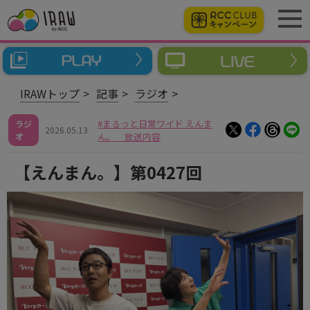
IRAWトップ
記事
ラジオ
まるっと日常ワイド えんま
ラジ
2026.05.13
オ
ん。 放送内容
【えんまん。】第0427回