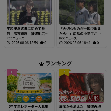
平和記念式典に初めて参
「大切なものが一瞬で消え
列 高市総理 被爆地広島
たら…」広島の小学生が語
で何を語る 「非核三原
RCCニュース
る「平和への誓い」【被爆
RCCニュース
2026.08.06 18:59
0
2026.08.06 18:41
0
則」への言及は
81年】
ランキング
1
2
【中学生レポーター大募集
展示から消えた「被爆再現