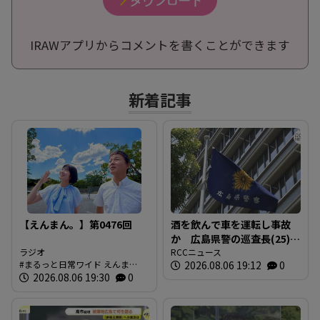
IRAWアプリからコメントを書くことができます
新着記事
【えんまん。】第0476回
酒を飲んで車を運転し事故
か 広島県警の巡査長(25)を
ラジオ
懲戒免職 事故の1時間半前
RCCニュース
まるっと日常ワイド えんま
2026.08.06 19:12
0
に“飲食店で飲酒” 基準値
ん。 放送内容
2026.08.06 19:30
0
の5倍のアルコール検知