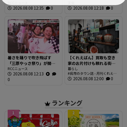
るさとで 帰省ラッシュピ
RCCニュース
気圧」発生へ 15号はお盆
天気
2026.08.08 12:35
0
2026.08.08 12:18
0
ークで新幹線の下りはほぼ
に日本直撃か ※18日まで
満席 JR広島駅も大きな荷
の雨・風シミュレーショ
物を持った人たちで混雑
ン 【8日正午現在】
広島
暑さを踊りで吹き飛ばす
【くれえばん】買取も空き
「三原やっさ祭り」が開
家のお片付けも頼れる街の
幕 元気なかけ声が響き渡
RCCニュース
便利なお店「くれリサイク
暮らし
2026.08.08 12:13
呉市のタウン誌 - 月刊くれえば
り 広島・三原市
ルショップ 環（めぐる）」
ん
2026.08.08 12:00
0
0
ランキング
1
2