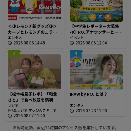
＜🍋レモンチ新グッズ🍋＞
【中学生レポーター大募集
カープとレモンチのコラボ
📣】RCCアナウンサーと一緒
グッズが登場！
エンタメ
に「広島の食」の現場を取
イベント
2026.08.06 14:48
2026.08.05 12:04
材しよう！
3
4
【松本裕見子レポ】「和食
IRAW by RCC とは？
さと」で食べ放題を満喫！
「さとしゃぶ」を体験！！
ラジオ
エンタメ
花金ラジオ すっぴんブギ オン
2026.07.23 12:00
（RCCラジオ「花金ラジオ
エア情報
2026.08.07 12:40
すっぴんブギ」企画）
※毎時更新、直近24時間のアクセス数を集計しています。