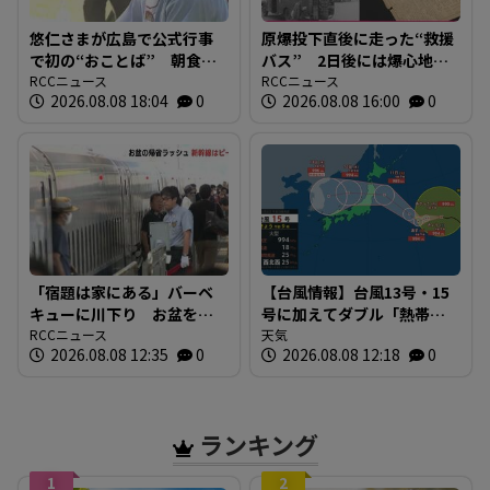
悠仁さまが広島で公式行事
原爆投下直後に走った“救援
で初の“おことば” 朝食作
バス” 2日後には爆心地至
りや丸太切りも 福山市で
RCCニュース
近に路線バスも 戦時下か
RCCニュース
2026.08.08 18:04
0
2026.08.08 16:00
0
は博物館を視察
ら復興まで支えた“バスの歴
史”を探る 広島
「宿題は家にある」バーベ
【台風情報】台風13号・15
キューに川下り お盆をふ
号に加えてダブル「熱帯低
るさとで 帰省ラッシュピ
RCCニュース
気圧」発生へ 15号はお盆
天気
2026.08.08 12:35
0
2026.08.08 12:18
0
ークで新幹線の下りはほぼ
に日本直撃か ※18日まで
満席 JR広島駅も大きな荷
の雨・風シミュレーショ
物を持った人たちで混雑
ン 【8日正午現在】
広島
ランキング
1
2