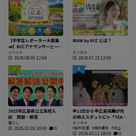
【中学生レポーター大募集
IRAW by RCC とは？
📣】RCCアナウンサーと一緒
に「広島の食」の現場を取
イベント
エンタメ
2026.08.05 12:04
2026.07.23 12:00
材しよう！
3
4
2025年広島県公立高校入
🌟12日から🌟広島城🏯が光
試 問題・解答
の映えスポットに✨「TEAM
暮らし
SHIRO」始動
エンタメ
2025.02.26 10:00
0
田村友里
楠本麗奈
渕上沙
❗【BUTSUBUTSU2】
紀
2026.03.11 18:03
新本穂乃佳
イマナマ
0
渕