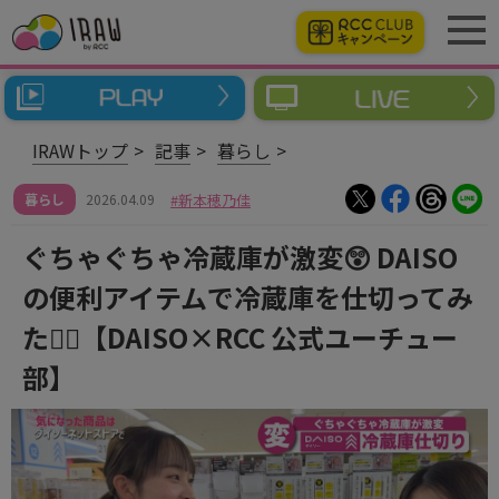
IRAWトップ
記事
暮らし
暮らし
2026.04.09
新本穂乃佳
ぐちゃぐちゃ冷蔵庫が激変😲 DAISO
の便利アイテムで冷蔵庫を仕切ってみ
た👍🏻【DAISO×RCC 公式ユーチュー
部】