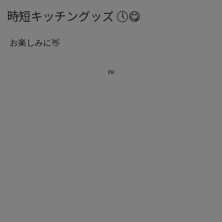
時短キッチングッズ 🕔😋
お楽しみに👋
PR