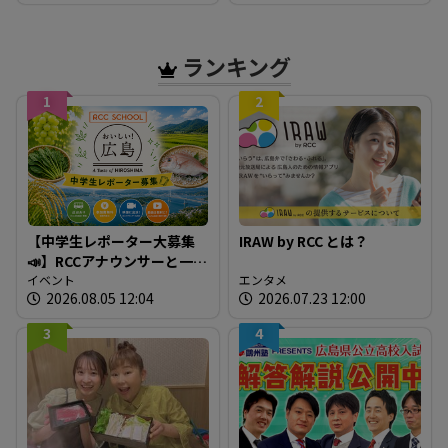
満席 JR広島駅も大きな荷
の雨・風シミュレーショ
物を持った人たちで混雑
ン 【8日正午現在】
広島
ランキング
1
2
【中学生レポーター大募集
IRAW by RCC とは？
📣】RCCアナウンサーと一緒
に「広島の食」の現場を取
イベント
エンタメ
2026.08.05 12:04
2026.07.23 12:00
材しよう！
3
4