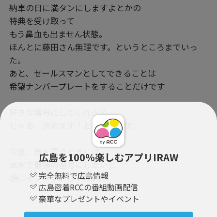
納車の日に満タンにしますよとかの
特典を受け取って
もう鼻血も出ません状態。
ほんとに藤田さん無理です。というところまでいっ
た。
あと、セールスマンとしてできることは
希望ナンバープレートをすることだけです
好きな番号にしてくれる？
じゃあ、決めます！とそこで決定。
今度、車を買うときには
広島を100％楽しむアプリIRAW
風水で最強の番号にしたいと
完全無料で広島情報
頭にインプットしておいた。
広島密着RCCの番組動画配信
豪華なプレゼントやイベント