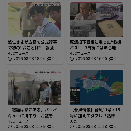
悠仁さまが広島で公式行事
原爆投下直後に走った“救援
で初の“おことば” 朝食作
バス” 2日後には爆心地至
りや丸太切りも 福山市で
RCCニュース
近に路線バスも 戦時下か
RCCニュース
2026.08.08 18:04
0
2026.08.08 16:00
0
は博物館を視察
ら復興まで支えた“バスの歴
史”を探る 広島
「宿題は家にある」バーベ
【台風情報】台風13号・15
キューに川下り お盆をふ
号に加えてダブル「熱帯低
るさとで 帰省ラッシュピ
RCCニュース
気圧」発生へ 15号はお盆
天気
2026.08.08 12:35
0
2026.08.08 12:18
0
ークで新幹線の下りはほぼ
に日本直撃か ※18日まで