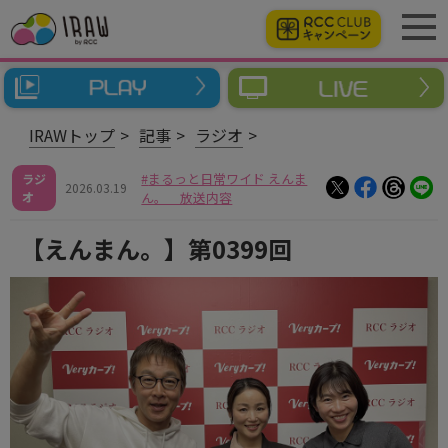
IRAWトップ
記事
ラジオ
まるっと日常ワイド えんま
ラジ
2026.03.19
オ
ん。 放送内容
【えんまん。】第0399回