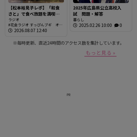
【松本裕見子レポ】「和食
2025年広島県公立高校入
さと」で食べ放題を満喫！
試 問題・解答
「さとしゃぶ」を体験！！
ラジオ
暮らし
花金ラジオ すっぴんブギ オン
2025.02.26 10:00
0
（RCCラジオ「花金ラジオ
エア情報
2026.08.07 12:40
すっぴんブギ」企画）
※毎時更新、直近24時間のアクセス数を集計しています。
もっと見る »
PR