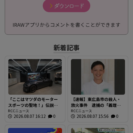
IRAWアプリからコメントを書くことができます
新着記事
「ここはマツダのモーター
【速報】東広島市の殺人・
スポーツの聖地！」伝説の
放火事件 逮捕の「義理の
レーシングドライバーが証
RCCニュース
おい」の男(29) 殺人や殺人
RCCニュース
2026.08.07 16:12
0
2026.08.07 15:56
0
言する東京の販売店がマツ
未遂容疑については不起
ダのブランド発信拠点に
訴 一方、放火などの罪で
起訴 広島地検