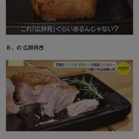
Ｂ．の 広辞苑📕