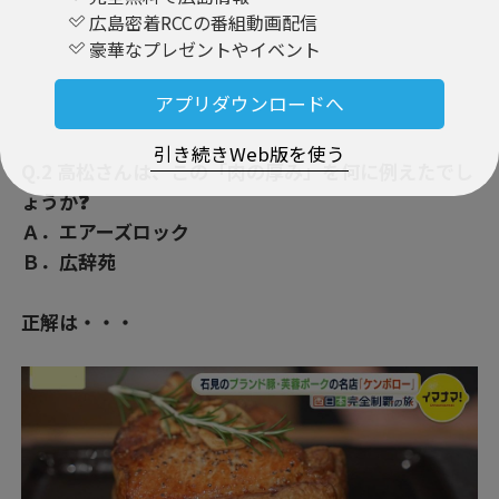
広島密着RCCの番組動画配信
豪華なプレゼントやイベント
アプリダウンロードへ
引き続きWeb版を使う
Q.2 高松さんは、この「肉の厚み」を何に例えたでし
ょうか❓
Ａ．エアーズロック
Ｂ．広辞苑
正解は・・・