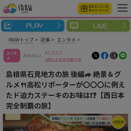
IRAWトップ
記事
エンタメ
イマナマ
エンタ
2026.03.12
メ
西日本完全制覇の旅
島根県石見地方の旅 後編🚙 絶景＆グ
ルメ🍴高松リポーターが〇〇〇に例え
たド迫力ステーキのお味は❗❓【西日本
完全制覇の旅】