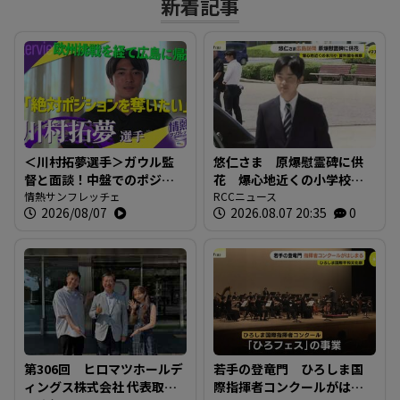
新着記事
＜川村拓夢選手＞ガウル監
悠仁さま 原爆慰霊碑に供
督と面談！中盤でのポジシ
花 爆心地近くの小学校も
ョン争いに本気で挑む【情
情熱サンフレッチェ
訪問 「被爆体験を若い世
RCCニュース
2026/08/07
2026.08.07 20:35
0
熱サンフレッチェ】
代に繋いでいくことが大
切」広島
第306回 ヒロマツホールデ
若手の登竜門 ひろしま国
ィングス株式会社 代表取締
際指揮者コンクールがはじ