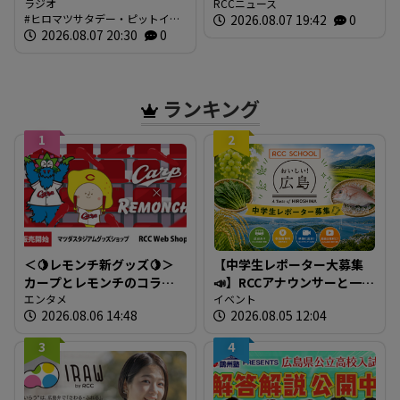
役社長 槙本良二さん 前編
ラジオ
まる 表現力や指揮の技術
RCCニュース
ヒロマツサタデー・ピットイン
2026.08.07 19:42
0
【ヒロマツ サタデー・ピッ
を競う 広島市
ブログ
2026.08.07 20:30
0
トイン】
ランキング
1
2
＜🍋レモンチ新グッズ🍋＞
【中学生レポーター大募集
カープとレモンチのコラボ
📣】RCCアナウンサーと一緒
グッズが登場！
エンタメ
に「広島の食」の現場を取
イベント
2026.08.06 14:48
2026.08.05 12:04
材しよう！
3
4