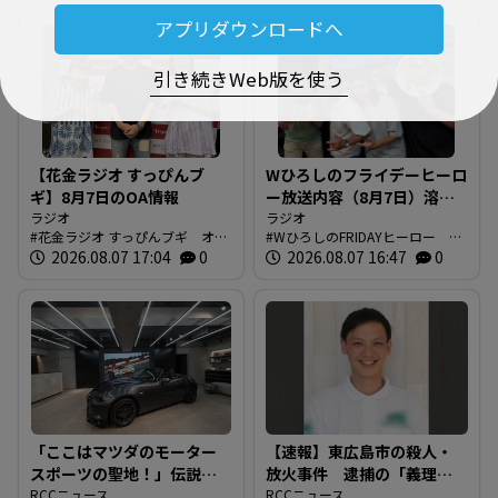
アプリダウンロードへ
引き続きWeb版を使う
【花金ラジオ すっぴんブ
Wひろしのフライデーヒーロ
ギ】8月7日のOA情報
ー放送内容（8月7日）溶け
ラジオ
てませんか？
ラジオ
花金ラジオ すっぴんブギ オン
WひろしのFRIDAYヒーロー 今
エア情報
2026.08.07 17:04
0
日の放送内容
2026.08.07 16:47
0
「ここはマツダのモーター
【速報】東広島市の殺人・
スポーツの聖地！」伝説の
放火事件 逮捕の「義理の
レーシングドライバーが証
RCCニュース
おい」の男(29) 殺人や殺人
RCCニュース