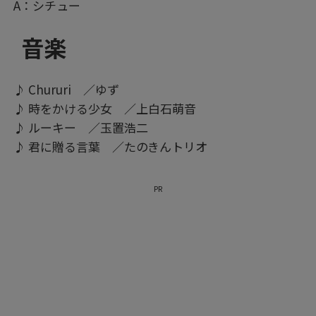
A：シチュー
音楽
♪ Chururi ／ゆず
♪ 時をかける少女 ／上白石萌音
♪ ルーキー ／玉置浩二
♪ 君に贈る言葉 ／たのきんトリオ
PR