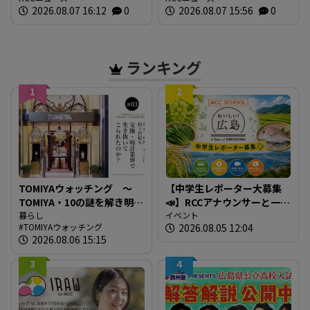
2026.08.07 16:12
0
2026.08.07 15:56
0
言する東京の販売店がマツ
未遂容疑については不起
ダのブランド発信拠点に
訴 一方、放火などの罪で
起訴 広島地検
ランキング
1
2
TOMIYAウォッチング ～
【中学生レポーター大募集
TOMIYA・10の謎を解き明か
📣】RCCアナウンサーと一緒
す～ 謎03 「なぜTOMIYAは
暮らし
に「広島の食」の現場を取
イベント
TOMIYAウォッチング
2026.08.05 12:04
約1世紀も宝飾・時計業界で
材しよう！
2026.08.06 15:15
生き抜いてこられたの
か？」
3
4