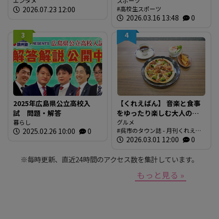
エンタメ
会」結果
スポーツ
2026.07.23 12:00
高校生スポーツ
2026.03.16 13:48
0
3
4
2025年広島県公立高校入
【くれえばん】 音楽と食事
試 問題・解答
をゆったり楽しむ大人の隠
暮らし
れ家カフェ「Nobody
グルメ
2025.02.26 10:00
0
呉市のタウン誌 - 月刊くれえば
Knows」
ん
2026.03.01 12:00
0
※毎時更新、直近24時間のアクセス数を集計しています。
もっと見る »