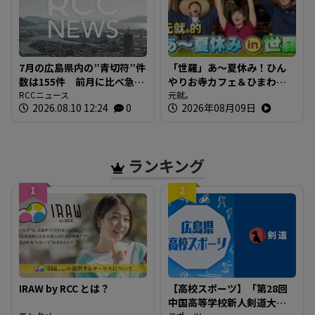
7月の広島県内の”青切符”件
「世羅」あ～夏休み！ひん
数は155件 前月に比べ急
やりお寺カフェ＆ひまわり
増 「ながらスマホ」が9割
RCCニュース
畑！コウノトリを発見
元就。
2026.08.10 12:24
0
2026年08月09日
超えで最多 広島
ランキング
1
2
IRAW by RCC とは？
【高校スポーツ】「第28回
中国高等学校新人剣道大