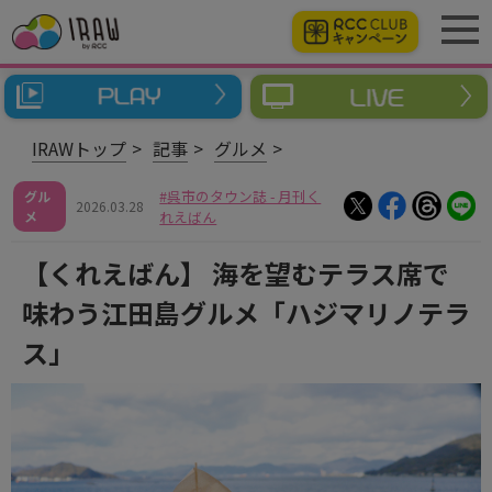
IRAWトップ
記事
グルメ
呉市のタウン誌 - 月刊く
グル
2026.03.28
メ
れえばん
【くれえばん】 海を望むテラス席で
味わう江田島グルメ「ハジマリノテラ
ス」