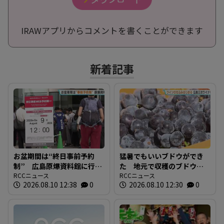
IRAWアプリからコメントを書くことができます
新着記事
お盆期間は“終日事前予約
猛暑でもいいブドウができ
制” 広島原爆資料館に行
た 地元で収穫のブドウで
列 その場でWEB予約 混
RCCニュース
ワインの初仕込み 広島三
RCCニュース
2026.08.10 12:38
0
2026.08.10 12:30
0
雑の緩和へ
次ワイナリー