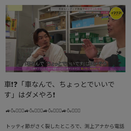
車❗❓「車なんで、ちょっとでいいで
す」はダメやろ❗
🚙🍶🙅🏻‍♂️🚙🍶🙅🏻‍♂️🚙🍶🙅🏻‍♂️🚙🍶🙅🏻‍♂️
トッティ節がさく裂したところで、渕上アナから電話