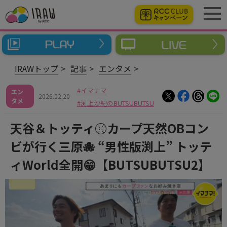
IRAWトップ
記事
エンタメ
イマナマ
エン
2026.02.20
タメ
渕上沙紀のBUTSUBUTSU
天谷＆トッティ⚾カープ天然OBコン
ビが行く三原🐙 “男性版渕上” トッテ
ィWorld全開😁【BUTSUBUTSU2】