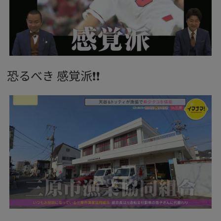
恐るべき 感覚派❗❗