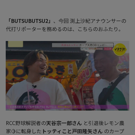
「BUTSUBUTSU2」
、今回 渕上沙紀アナウンサーの
代打リポーターを務めるのは、こちらのおふたり。
RCC野球解説者の
天谷宗一郎さん
と引退後レモン農
家🍋に転身した
トッティこと戸田隆矢さん
のカープ