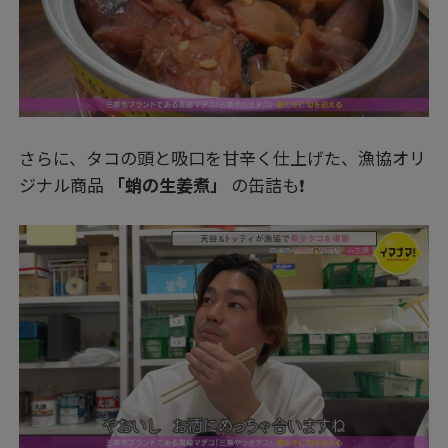
さらに、タコの頭と吸口を甘辛く仕上げた、漁協オリ
ジナル商品
「蛸の生姜煮」
の缶詰も❗