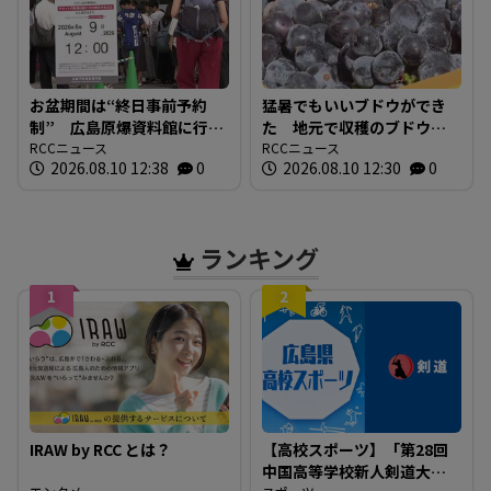
お盆期間は“終日事前予約
猛暑でもいいブドウができ
制” 広島原爆資料館に行
た 地元で収穫のブドウで
列 その場でWEB予約 混
RCCニュース
ワインの初仕込み 広島三
RCCニュース
2026.08.10 12:38
0
2026.08.10 12:30
0
雑の緩和へ
次ワイナリー
ランキング
1
2
IRAW by RCC とは？
【高校スポーツ】「第28回
中国高等学校新人剣道大