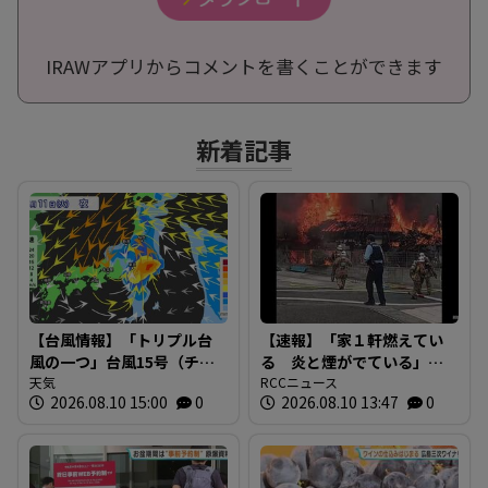
IRAWアプリからコメントを書くことができます
新着記事
【台風情報】「トリプル台
【速報】「家１軒燃えてい
風の一つ」台風15号（チャ
る 炎と煙がでている」
ンホン）は「山の日（11
天気
広島市安芸区畑賀で火災
RCCニュース
2026.08.10 15:00
0
2026.08.10 13:47
0
日）」に関東地方へ上陸
現在消火活動中
か ※20日までの雨風シミ
ュレーション