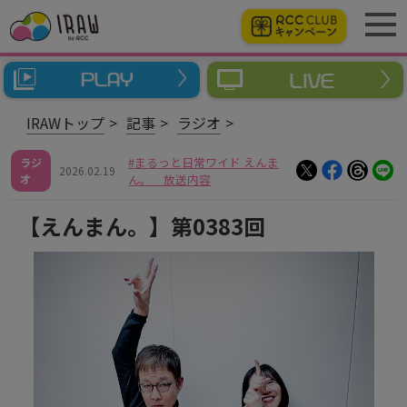
IRAWトップ
記事
ラジオ
まるっと日常ワイド えんま
ラジ
2026.02.19
オ
ん。 放送内容
【えんまん。】第0383回