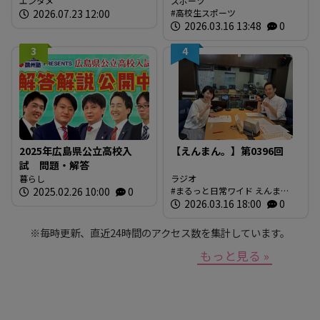
エンタメ
会」結果
スポーツ
2026.07.23 12:00
高校生スポーツ
2026.03.16 13:48
0
3
4
2025年広島県公立高校入
【えんまん。】第0396回
試 問題・解答
暮らし
ラジオ
2025.02.26 10:00
0
まるっと日常ワイド えんま
ん。 放送内容
2026.03.16 18:00
0
※毎時更新、直近24時間のアクセス数を集計しています。
もっと見る »