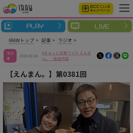
IRAWトップ
記事
ラジオ
まるっと日常ワイド えんま
ラジ
2026.02.18
オ
ん。 放送内容
【えんまん。】第0381回