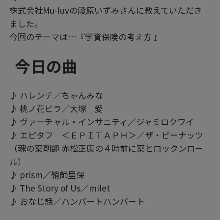
株式会社Mu-ⅼuvの段原いずみさんに教えていただき
ました。
今回のテーマは…『学資保険の考え方 』
今日の曲
♪ ハレンチ／ちゃんみな
♪ 桃ノ花ビラ／大塚 愛
♪ ヴァーチャル・インサニティ／ジャミロクワイ
♪ エピタフ ＜ＥＰＩＴＡＰＨ＞／ザ・ピーナッツ
（魂の薬剤師 赤松正康の４時前に薬とロックンロー
ル）
♪ prism／鞘師里保
♪ The Story of Us／milet
♪ おなじ話／ハンバートハンバート