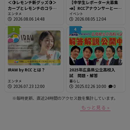
＜🍋レモンチ新グッズ🍋＞
【中学生レポーター大募集
カープとレモンチのコラボ
📣】RCCアナウンサーと一緒
グッズが登場！
エンタメ
に「広島の食」の現場を取
イベント
2026.08.06 14:48
2026.08.05 12:04
材しよう！
3
4
IRAW by RCC とは？
2025年広島県公立高校入
試 問題・解答
エンタメ
暮らし
2026.07.23 12:00
2025.02.26 10:00
0
※毎時更新、直近24時間のアクセス数を集計しています。
もっと見る »