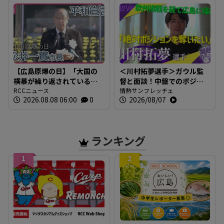
【広島原爆の日】「大国の
＜川村拓夢選手＞ガウル監
横暴が繰り返されている」
督と面談！中盤でのポジシ
広島市・松井市長 世界の
RCCニュース
ョン争いに本気で挑む【情
情熱サンフレッチェ
2026.08.08 06:00
0
2026/08/07
為政者に核兵器廃絶への取
熱サンフレッチェ】
り組み求める 【平和宣言
全文】
ランキング
1
2