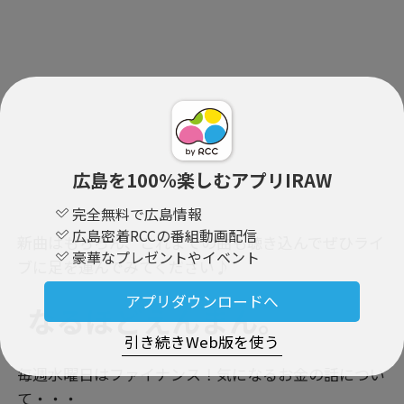
広島を100％楽しむアプリIRAW
完全無料で広島情報
広島密着RCCの番組動画配信
新曲はもちろん、これまでの曲も聴き込んでぜひライ
豪華なプレゼントやイベント
ブに足を運んでみてください♪
アプリダウンロードへ
なるほどえんまん。
引き続きWeb版を使う
毎週水曜日はファイナンス！気になるお金の話につい
て・・・