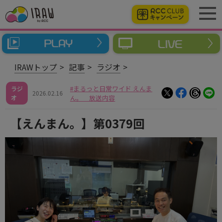
IRAWトップ
記事
ラジオ
まるっと日常ワイド えんま
ラジ
2026.02.16
オ
ん。 放送内容
【えんまん。】第0379回