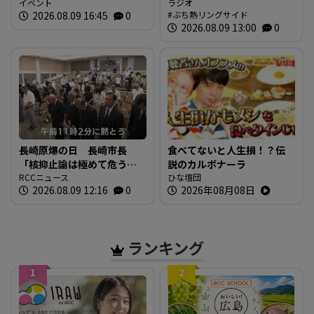
イベント
放送内容
ラジオ
2026.08.09 16:45
0
ぶち熱リングサイド
2026.08.09 13:00
0
長崎原爆の日 長崎市長
食べてないと人生損！？伝
「核抑止論は極めて危う
説のカルボナーラ
い」 広島でも原爆犠牲者
RCCニュース
ひな壇団
2026.08.09 12:16
0
2026年08月08日
を慰霊
ランキング
1
2