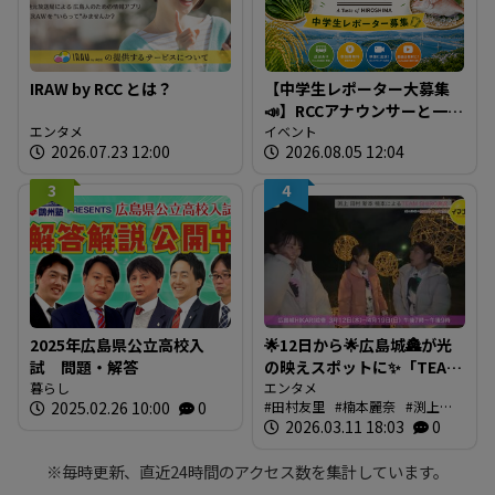
IRAW by RCC とは？
【中学生レポーター大募集
📣】RCCアナウンサーと一緒
エンタメ
に「広島の食」の現場を取
イベント
2026.07.23 12:00
2026.08.05 12:04
材しよう！
3
4
2025年広島県公立高校入
🌟12日から🌟広島城🏯が光
試 問題・解答
の映えスポットに✨「TEAM
暮らし
SHIRO」始動
エンタメ
2025.02.26 10:00
0
田村友里
楠本麗奈
渕上沙
❗【BUTSUBUTSU2】
紀
2026.03.11 18:03
新本穂乃佳
イマナマ
0
渕
上沙紀のBUTSUBUTSU
※毎時更新、直近24時間のアクセス数を集計しています。