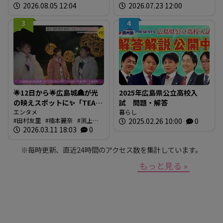
2026.08.05 12:04
2026.07.23 12:00
材しよう！
3
4
🌟12日から🌟広島城🏯が光
2025年広島県公立高校入
の映えスポットに✨「TEAM
試 問題・解答
SHIRO」始動
エンタメ
暮らし
田村友里
楠本麗奈
渕上沙
2025.02.26 10:00
0
❗【BUTSUBUTSU2】
紀
2026.03.11 18:03
新本穂乃佳
イマナマ
0
渕
上沙紀のBUTSUBUTSU
※毎時更新、直近24時間のアクセス数を集計しています。
もっと見る »