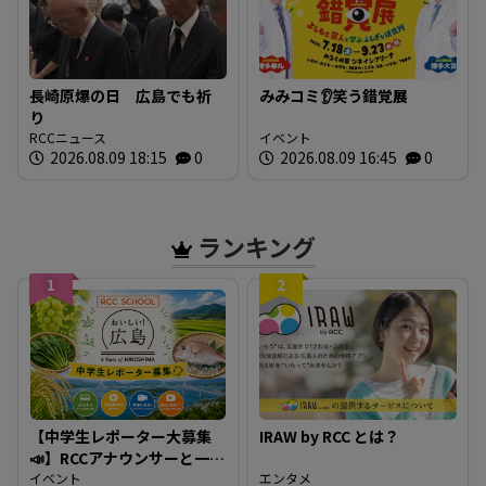
長崎原爆の日 広島でも祈
みみコミ👂笑う錯覚展
り
RCCニュース
イベント
2026.08.09 18:15
0
2026.08.09 16:45
0
ランキング
1
2
【中学生レポーター大募集
IRAW by RCC とは？
📣】RCCアナウンサーと一緒
に「広島の食」の現場を取
イベント
エンタメ