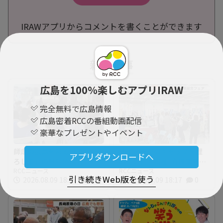
IRAWアプリからコメントを書くことができます
新着記事
広島を100％楽しむアプリIRAW
完全無料で広島情報
広島密着RCCの番組動画配信
豪華なプレゼントやイベント
師走の広島を彩る「第九ひ
「イメージのギャップを埋
アプリダウンロードへ
ろしま」の無料体験会 指
めたい」 福祉･介護業界と
揮者に沼尻竜典さん迎え
RCCニュース
求職者つなぐ 福祉の就職
RCCニュース
引き続きWeb版を使う
2026.08.09 18:27
0
2026.08.09 18:17
0
今年は12月20日に開催
総合フェア 広島